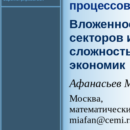
процессо
Вложенно
секторов 
сложност
экономик
Афанасьев 
Москва, 
математи
miafan@cemi.rs