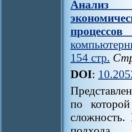
Анализ
экономи
процессов
компьютер
154 стр.
Стр
DOI
:
10.205
Представле
по которой
сложность.
подхода,