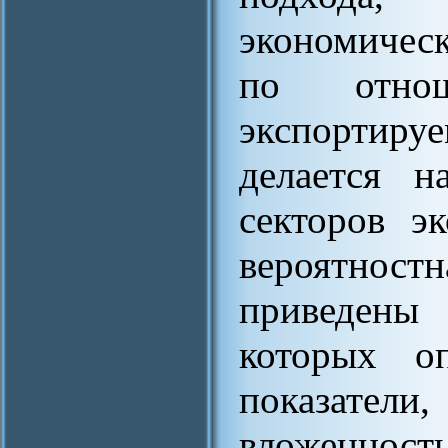
экономичес
по отно
экспортиру
делается н
секторов э
вероятно
приведены
которых оп
показат
вложенност