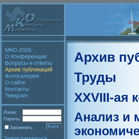
МКО-2026
Архив пу
О Конференции
Вопросы и ответы
Архив публикаций
Труды
Фотогалерея
О сайте
Контакты
XXVIII-ая
Telegram
Логин:
Анализ и 
Пароль:
экономиче
Запомнить
Зарегистрироваться