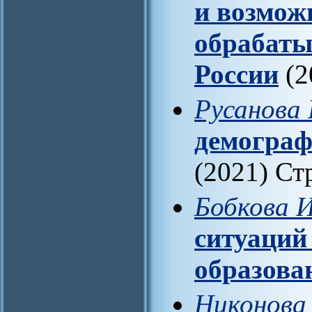
и возмож
обрабат
России
(2
Русанова 
демограф
(2021) Ст
Бобкова И
ситуаций
образова
Никонова