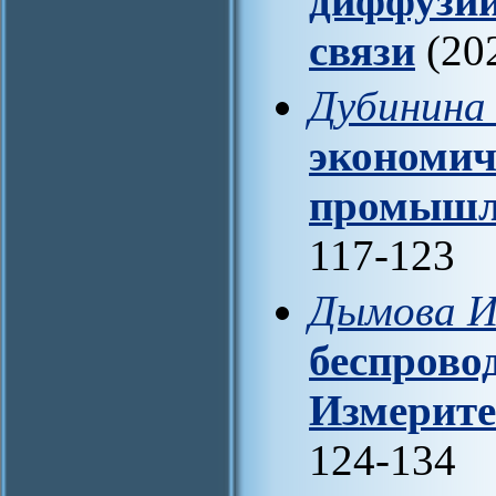
диффузии
связи
(202
Дубинина 
экономич
промышл
117-123
Дымова И
беспрово
Измерите
124-134