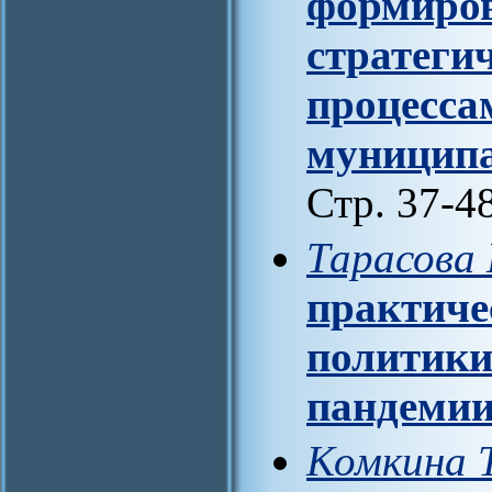
формиро
стратеги
процесса
муниципа
Стр. 37-4
Тарасова 
практиче
политики
пандемии
Комкина Т