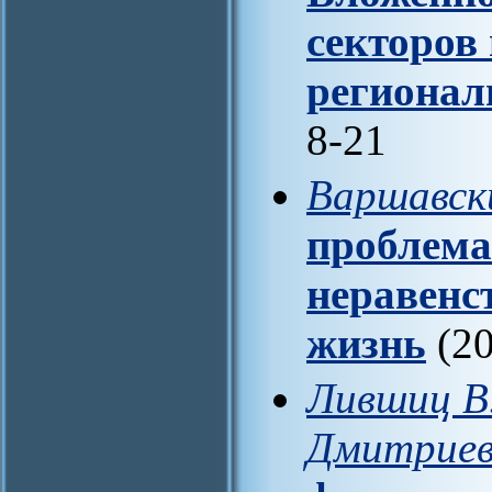
секторов
регионал
8-21
Варшавск
проблема
неравенс
жизнь
(20
Лившиц В.
Дмитриев