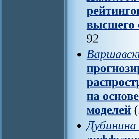
рейтинго
высшего 
92
Варшавск
прогнози
распрост
на основ
моделей
(
Дубинина 