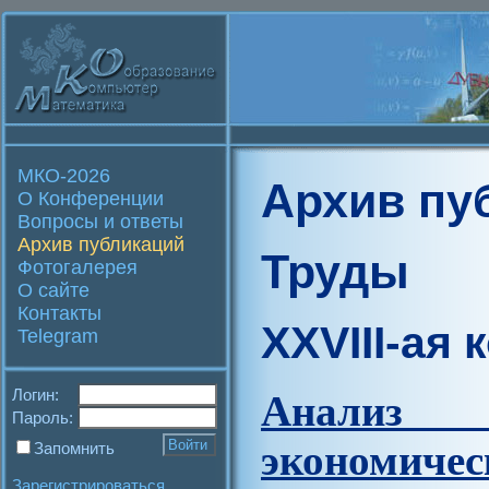
МКО-2026
Архив пу
О Конференции
Вопросы и ответы
Архив публикаций
Труды
Фотогалерея
О сайте
Контакты
XXVIII-ая
Telegram
Логин:
Анализ
Пароль:
экономи
Запомнить
Зарегистрироваться