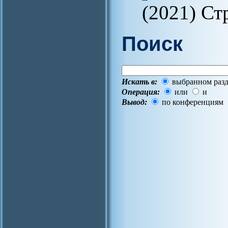
(2021) Ст
Поиск
Искать в:
выбранном разд
Операция:
или
и
Вывод:
по конференциям