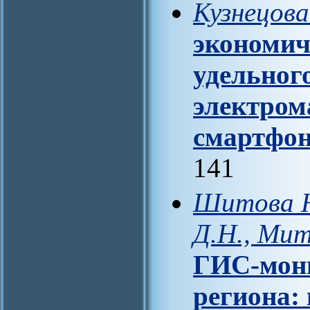
Кузнецова
экономич
удельног
электром
смартфон
141
Шитова Ю
Д.Н., Ми
ГИС-мони
региона: