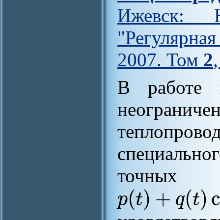
Ижевск: Н
"Регулярна
2007. Том
2
В работе 
неогранич
теплопро
специальног
точны
(
)
+
(
)
p
t
q
t