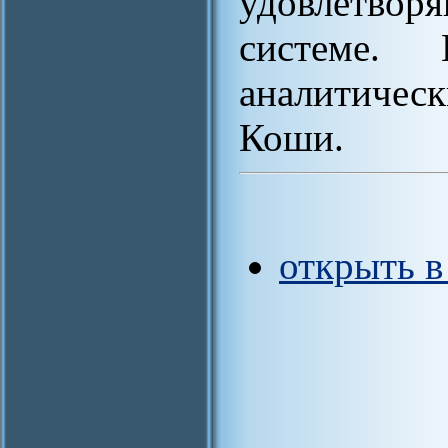
удовлетвор
системе.
аналитиче
Коши.
открыть 