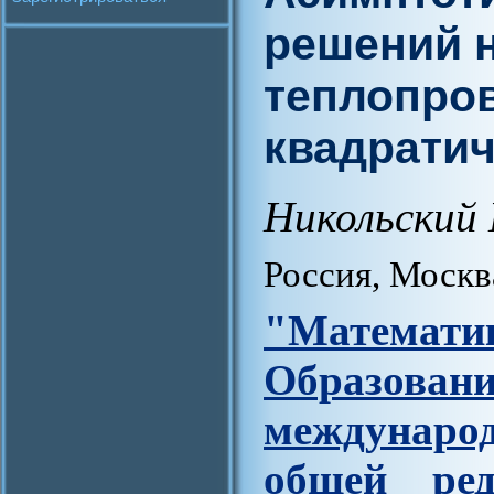
решений 
теплопров
квадрати
Никольский 
Россия, Москв
"Матем
Образова
междунар
общей ред