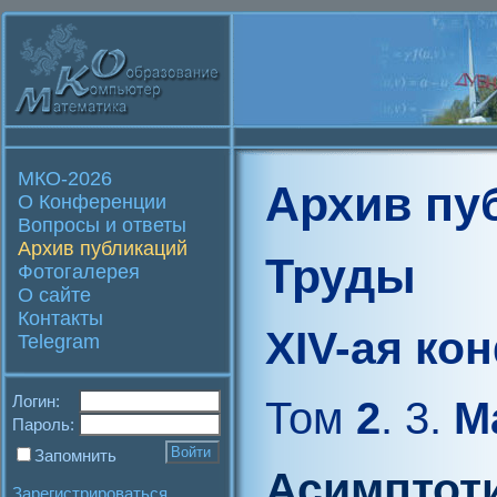
МКО-2026
Архив пу
О Конференции
Вопросы и ответы
Архив публикаций
Труды
Фотогалерея
О сайте
Контакты
XIV-ая ко
Telegram
Логин:
Том
2
. 3.
Ма
Пароль:
Запомнить
Асимптоти
Зарегистрироваться