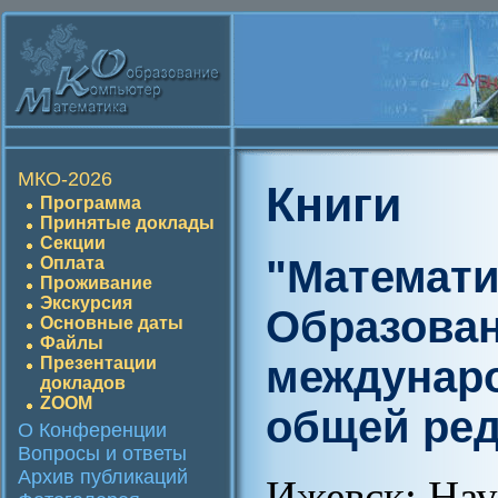
МКО-2026
Книги
Программа
Принятые доклады
Секции
"Математи
Оплата
Проживание
Экскурсия
Образован
Основные даты
Файлы
междунаро
Презентации
докладов
ZOOM
общей ред
О Конференции
Вопросы и ответы
Архив публикаций
Ижевск: Нау