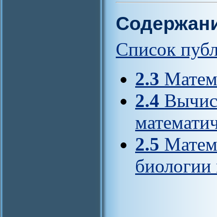
Содержан
Список пуб
2.3
Матема
2.4
Вычис
математи
2.5
Матема
биологии