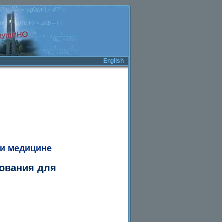
English
 и медицине
ования для