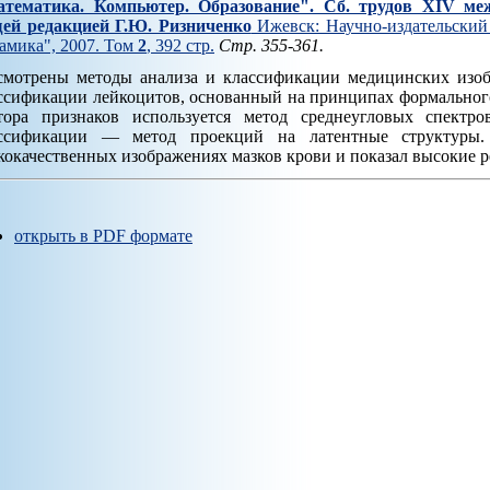
тематика. Компьютер. Образование". Cб. трудов XIV ме
ей редакцией Г.Ю. Ризниченко
Ижевск: Научно-издательский 
амика", 2007. Том
2
, 392 стр.
Стр. 355-361.
смотрены методы анализа и классификации медицинских изо
ссификации лейкоцитов, основанный на принципах формальног
тора признаков используется метод среднеугловых спектр
ссификации — метод проекций на латентные структуры.
кокачественных изображениях мазков крови и показал высокие р
открыть в PDF формате