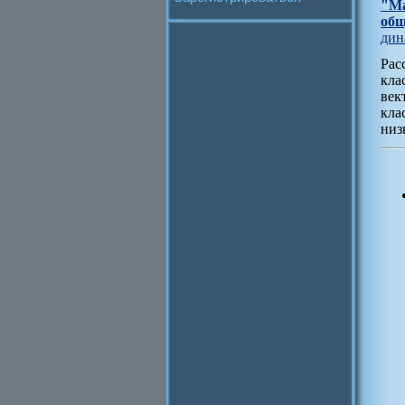
"Ма
общ
дин
Рас
кла
век
кла
низ