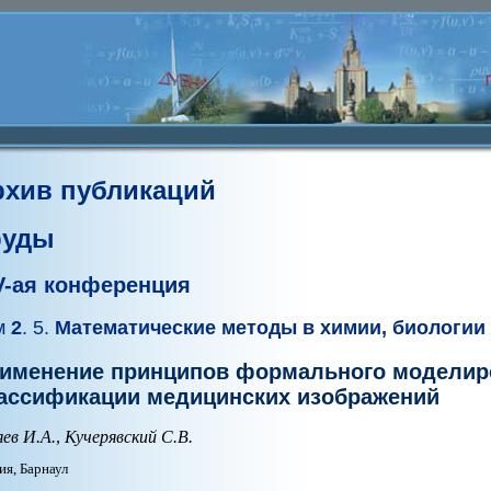
рхив публикаций
руды
V-ая конференция
м
2
. 5.
Математические методы в химии, биологии
именение принципов формального моделир
ассификации медицинских изображений
яев И.А.
,
Кучерявский С.В.
ия, Барнаул