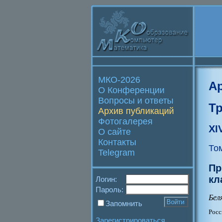
МКО-2026
А
О Конференции
Вопросы и ответы
Т
Архив публикаций
Фотогалерея
XI
О сайте
Контакты
То
Telegram
Пр
кл
Логин:
Пароль:
Бел
Запомнить
Росс
Зарегистрироваться