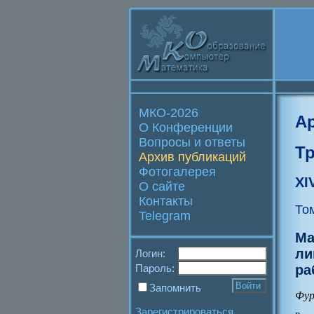
МКО-2026
А
О Конференции
Вопросы и ответы
Т
Архив публикаций
Фотогалерея
XI
О сайте
Контакты
То
Telegram
Ма
ли
Логин:
ра
Пароль:
Запомнить
Фур
Зарегистрироваться