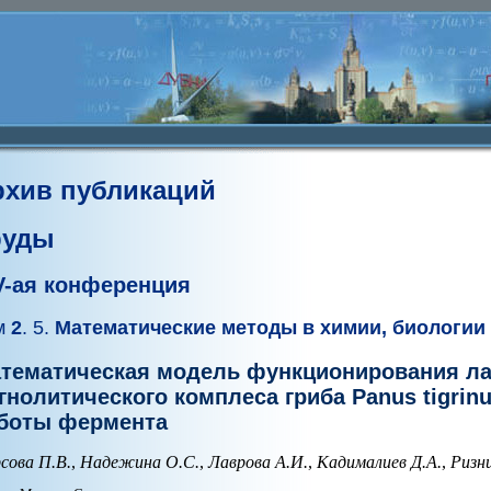
рхив публикаций
руды
V-ая конференция
м
2
. 5.
Математические методы в химии, биологии
тематическая модель функционирования ла
гнолитического комплеса гриба Panus tigrin
боты фермента
сова П.В.
,
Надежина О.С.
,
Лаврова А.И.
,
Кадималиев Д.А.
,
Ризн