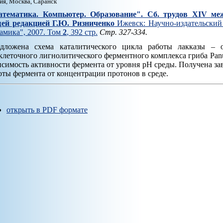
ия, Москва, Саранск
тематика. Компьютер. Образование". Cб. трудов XIV ме
ей редакцией Г.Ю. Ризниченко
Ижевск: Научно-издательский 
амика", 2007. Том
2
, 392 стр.
Стр. 327-334.
дложена схема каталитического цикла работы лакказы – 
клеточного лигнолитического ферментного комплекса гриба Panus
исимость активности фермента от уровня рН среды. Получена з
оты фермента от концентрации протонов в среде.
открыть в PDF формате