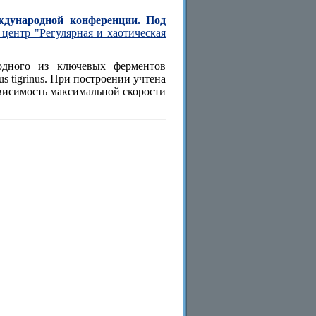
ждународной конференции. Под
центр "Регулярная и хаотическая
одного из ключевых ферментов
 tigrinus. При построении учтена
ависимость максимальной скорости