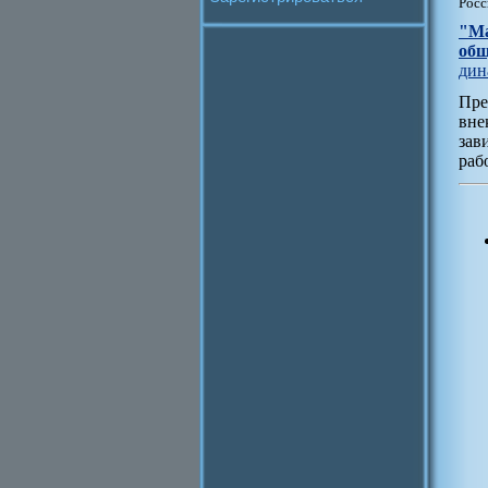
Росс
"Ма
общ
дин
Пре
вне
зав
раб