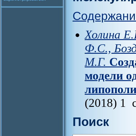
Содержани
Холина Е.
Ф.С., Боз
М.Г.
Cозд
модели о
липополи
(2018) 1 
Поиск