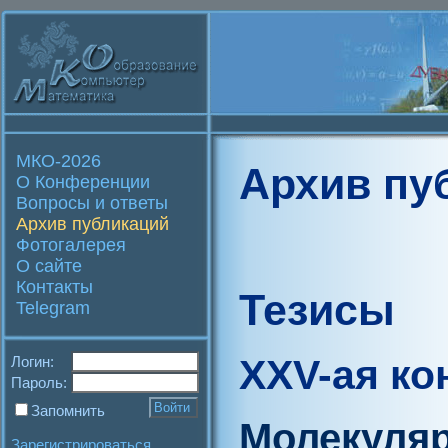
МКО-2026
Архив пу
О Конференции
Вопросы и ответы
Архив публикаций
Фотогалерея
О сайте
Контакты
Тезисы
Telegram
XXV-ая к
Логин:
Пароль:
Запомнить
Молекуля
Зарегистрироваться