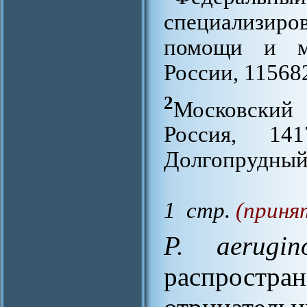
специализи
помощи и м
России, 11568
2
Московский
Россия, 141
Долгопрудный,
1 стр.
(приня
P. aerugin
распрост