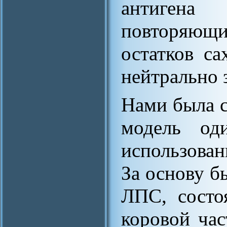
антиген
повторяющи
остатков са
нейтрально 
Нами была с
модель од
использова
За основу б
ЛПС, состо
коровой час