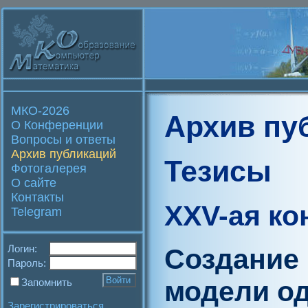
МКО-2026
Архив пу
О Конференции
Вопросы и ответы
Архив публикаций
Тезисы
Фотогалерея
О сайте
Контакты
XXV-ая к
Telegram
Логин:
Cоздание 
Пароль:
модели о
Запомнить
Зарегистрироваться