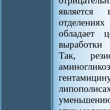
отрицател
является 
отделениях
обладает 
выработки 
Так, рези
аминогл
гентамицин
липополиса
уменьшению