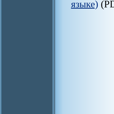
языке)
(P