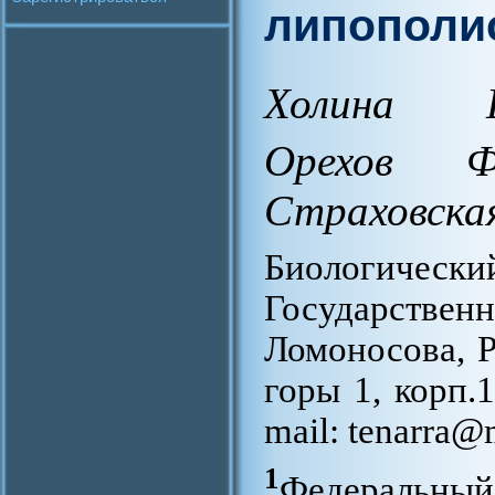
липополис
Холина Е
Орехов Ф
Страховская
Биологичес
Государстве
Ломоносова, Р
горы 1, корп.1
mail: tenarra@
1
Федеральны