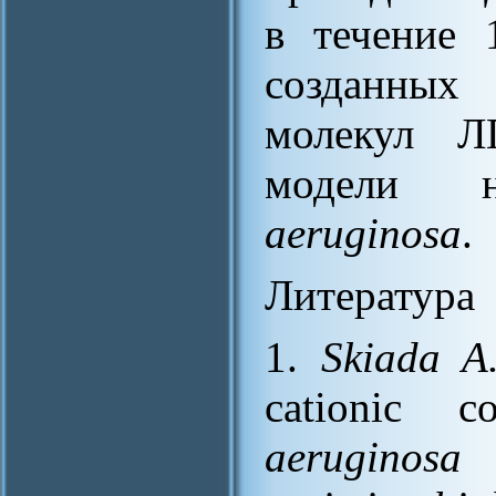
в течение 
созданны
молекул Л
модели 
aeruginosa
.
Литература
1.
Skiada A.
cationic
aeruginosa