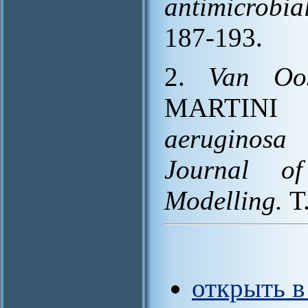
antimicrobia
187-193.
2.
Van Oo
MARTINI 
aeruginosa
P
Journal o
Modelling.
Т.
открыть в