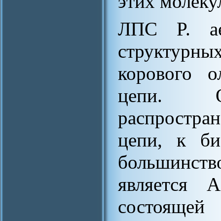
этих молекул
ЛПС P. ae
структурны
корового о
цепи. 
распростр
цепи, к би
большинс
является 
состоящей