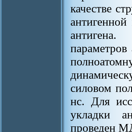
качестве ст
антигенной
антигена
параметров
полноат
динамиче
силовом по
нс. Для ис
укладки а
проведен МД