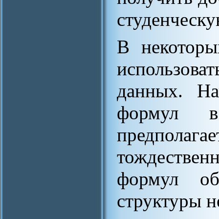
студенческу
В некоторы
использов
данных. На
формул в
предпола
тождествен
формул о
структуры н