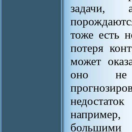
задачи, 
порождаютс
тоже есть н
потеря конт
может оказ
оно не 
прогнозиро
недостато
например
больши