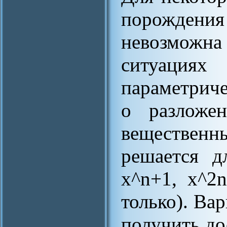
порождения
невозможн
ситуаци
параметриче
о разложе
веществен
решается д
x^n+1, x^2
только). Ва
получить до