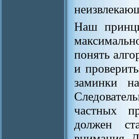
неизвлекающ
Наш принци
максимальн
понять алго
и проверит
заминки на
Следовате
частных пр
должен ста
внимания. 