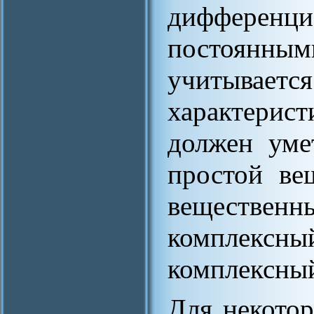
дифферен
постоян
учитыв
характерист
должен уме
простой ве
веществе
комплек
комплексный
Для некотор