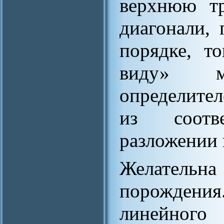
верхнюю тр
диагонали,
порядке, т
виду» м
определите
из соотв
разложении 
Желатель
порождени
линейн