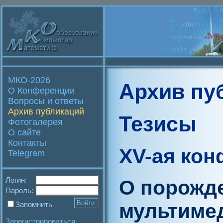
МКО-2026
Архив пу
О Конференции
Вопросы и ответы
Архив публикаций
Тезисы
Фотогалерея
О сайте
Контакты
XV-ая ко
Telegram
Логин:
О порожде
Пароль:
мультиме
Запомнить
Зарегистрироваться