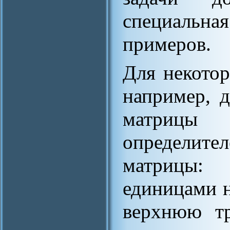
специальна
примеров.
Для некотор
например, 
матрицы
определите
матрицы:
единицами н
верхнюю тр