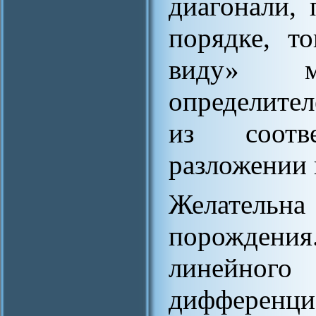
диагонали,
порядке, т
виду» м
определите
из соотв
разложении 
Желатель
порождени
линейн
дифферен