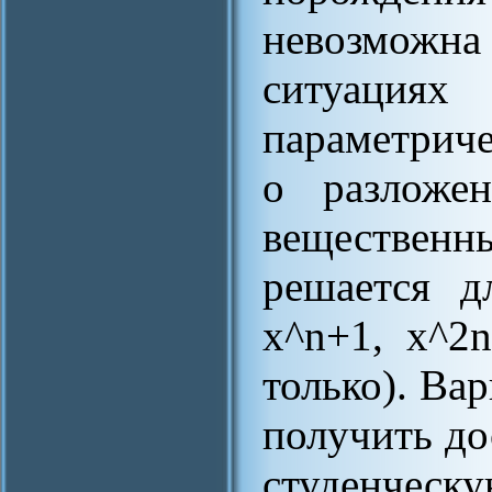
невозможн
ситуаци
параметриче
о разложе
веществен
решается д
x^n+1, x^2
только). Ва
получить до
студенческу