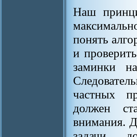
Наш принци
максимальн
понять алго
и проверит
заминки на
Следовате
частных пр
должен ста
внимания. 
задачи д