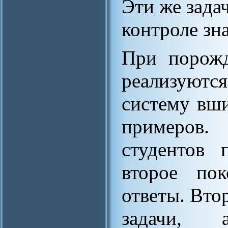
Эти же зада
контроле зн
При порожд
реализуютс
систему вш
примеров.
студентов 
второе пок
ответы. Вто
задачи, 