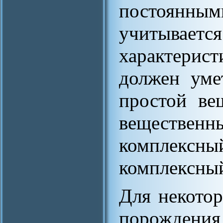
постоян
учитыв
характерист
должен уме
простой ве
веществе
комплек
комплексный
Для некотор
порождения