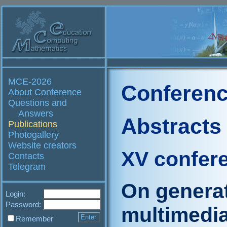
MCE-2026
Conferenc
About Conference
Questions and
Answers
Abstracts
Publications
Photogallery
Website creators
XV confer
Contacts
Telegram
On generat
Login:
Password:
multimedi
Remember