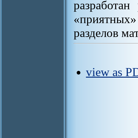
разработан
«приятных» 
разделов ма
view as P