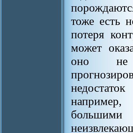
порождаютс
тоже есть н
потеря конт
может оказ
оно не 
прогнозиро
недостато
например
больши
неизвлекающ