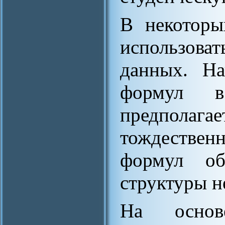
В некоторы
использов
данных. На
формул в
предпола
тождествен
формул о
структуры н
На основ