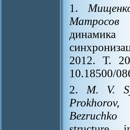
1.
Мищенк
Матросов
динамик
синхрониза
2012. Т. 2
10.18500/08
2.
M. V. S
Prokhorov,
Bezruchko
Re
structure 