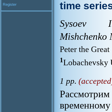
time serie
Register
Sysoev I.
Mishchenko 
Peter the Great
1
Lobachevsky 
1 pp.
(accepted
Рассмотрим
временному