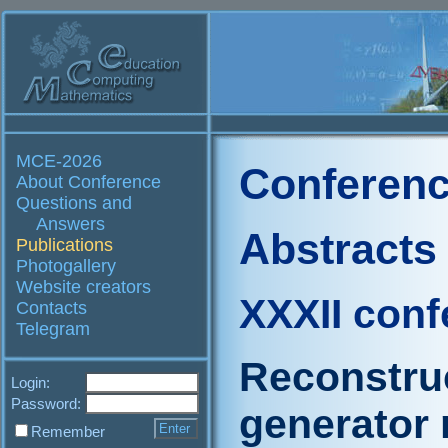
MCE-2026
Conferenc
About Conference
Questions and
Answers
Abstracts
Publications
Photogallery
Website creators
XXXII conf
Contacts
Telegram
Reconstruc
Login:
Password:
generator 
Remember