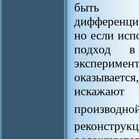
быть п
дифференци
но если исп
подход в
эксперим
оказываетс
искажают 
производ
реконст