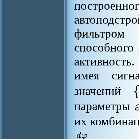
построенног
автоподстр
фильтром 
способного
активность.
имея сиг
значений
параметры
их комбинац
d
φ