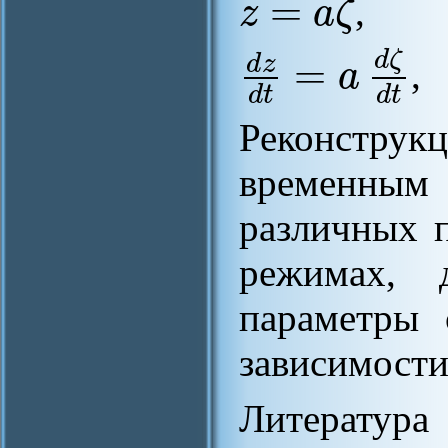
=
z
a
ζ
,
d
ζ
=
d
z
a
,
d
t
d
t
Реконстру
временны
различных 
режимах, 
параметры 
зависимости
Литература