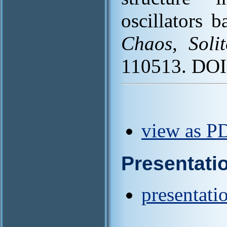
oscillators 
Chaos, Soli
110513. DOI
view as PD
Presentati
presentati