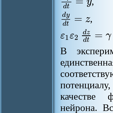
=
y
,
d
t
d
y
=
z
,
d
t
=
d
z
ε
ε
γ
1
2
d
t
В экспери
единств
соответст
потенциалу,
качестве ф
нейрона. В