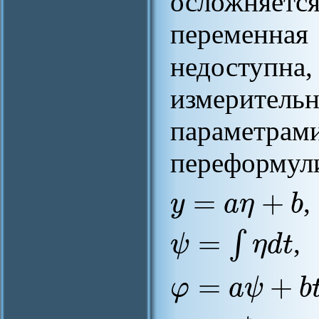
осложняе
переменн
недоступна
измеритель
параметра
переформул
=
+
y
a
η
b
,
=
∫
ψ
η
d
t
,
=
+
φ
a
ψ
b