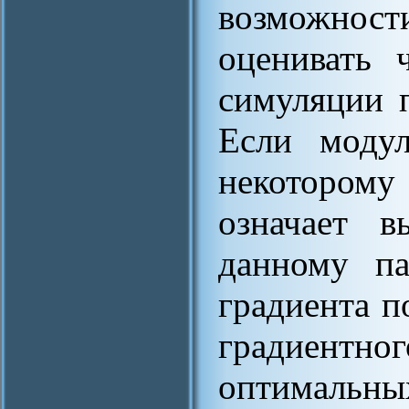
возможност
оценивать ч
симуляции 
Если модул
некоторому
означает в
данному па
градиента п
градиентно
оптимальных