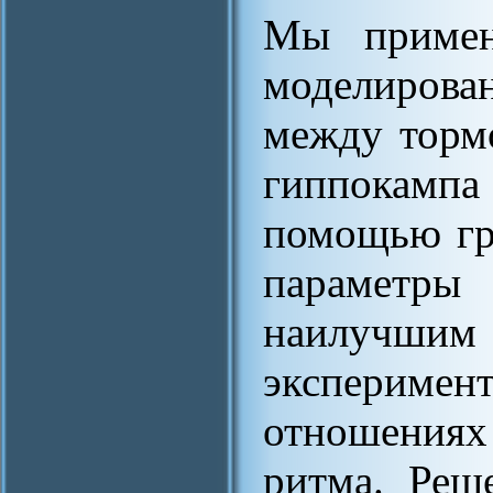
Мы примен
моделиров
между торм
гиппокампа 
помощью гр
параметры
наилучши
эксперимен
отношениях
ритма. Реш