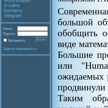
Фотогалерея
О сайте
Современн
Контакты
Telegram
большой об
Логин:
обобщить о
Пароль:
Запомнить
виде матема
Зарегистрироваться
Большие про
или "Human
ожидаемых р
продвинул
Таким обр