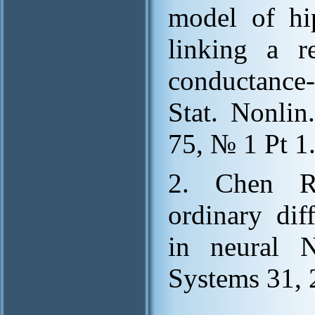
model of hi
linking a r
conductance-
Stat. Nonlin
75, № 1 Pt 1
2. Chen R.
ordinary dif
in neural N
Systems 31, 