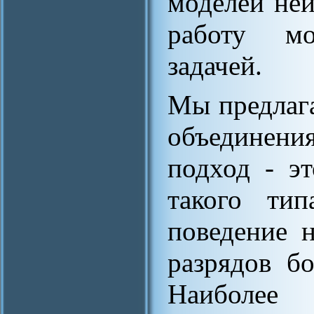
моделей не
работу мо
задачей.
Мы предлага
объединен
подход - э
такого тип
поведение н
разрядов б
Наиболее 