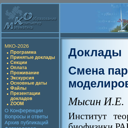
МКО-2026
Доклады
Программа
Принятые доклады
Секции
Cмена пар
Оплата
Проживание
Экскурсия
моделиро
Основные даты
Файлы
Презентации
Мысин И.Е.
докладов
ZOOM
О Конференции
Институт тео
Вопросы и ответы
Архив публикаций
биофизики РА