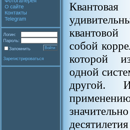
Фотогалерея
Квантовая
О сайте
Контакты
удивитель
Telegram
квантовой 
Логин:
Пароль:
собой корре
Запомнить
которой и
Зарегистрироваться
одной систе
другой. 
применени
значител
десятилети