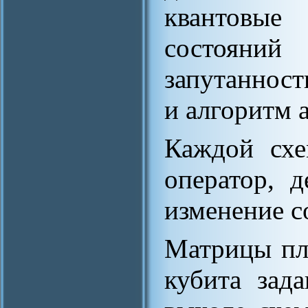
квантовы
состояни
запутанност
и алгоритм 
Каждой схе
оператор, д
изменение с
Матрицы пл
кубита зад