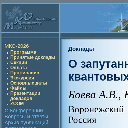
МКО-2026
Доклады
Программа
Принятые доклады
О запутан
Секции
Оплата
квантовых
Проживание
Экскурсия
Основные даты
Файлы
Боева А.В.
,
Презентации
докладов
ZOOM
Воронежский
О Конференции
Вопросы и ответы
Россия
Архив публикаций