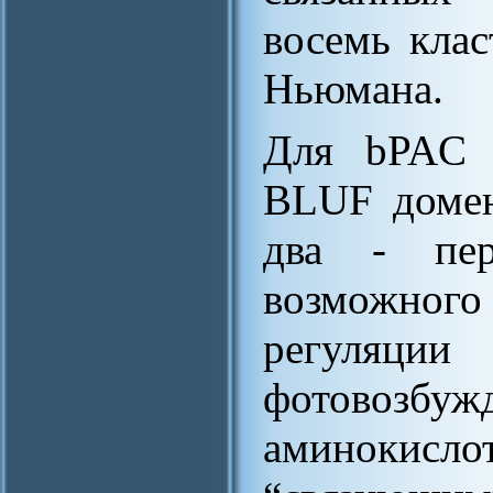
восемь клас
Ньюмана.
Для bPAC д
BLUF домен
два - пер
возможног
регуля
фотовозб
аминокисло