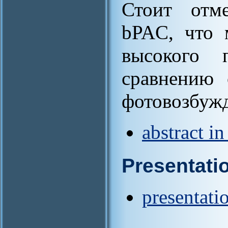
Стоит отме
bPAC, что 
высокого 
сравнению 
фотовозбуж
abstract i
Presentati
presentati