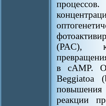
процессов
концен
оптогенети
фотоактив
(PAC), к
превращени
в cAMP. О
Beggiatoa 
повышения
реакции пр