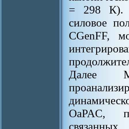
= 298 К). 
силовое п
CGenFF, м
интегрир
продолжител
Далее М
проанализ
динамическо
OaPAC, п
связанных