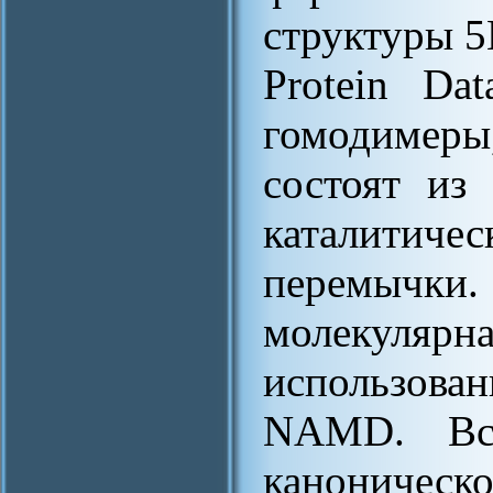
структуры 
Protein D
гомодимеры
состоят из
каталити
перемычки.
молекуля
использова
NAMD. Все
каноническо