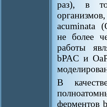
раз), в т
организмов,
acuminata (
не более ч
работы явл
bPAC и OaP
моделирован
В качеств
полноато
ферментов 