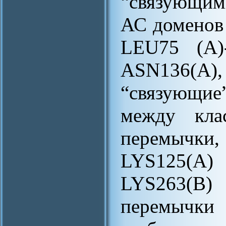
“связующим
АС доменов 
LEU75 (A)
ASN136(A)
“связующие
между кла
перемычки
LYS125(A) 
LYS263(B
перемычки