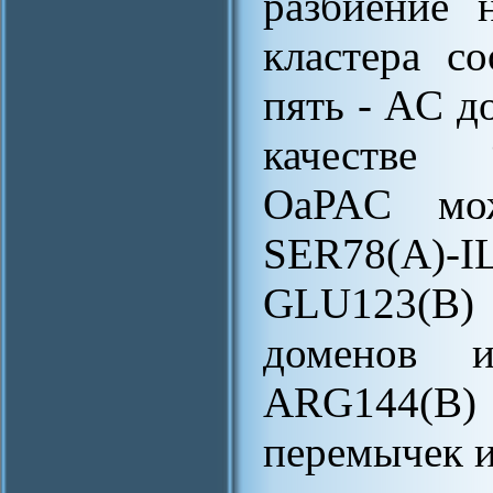
разбиение 
кластера с
пять - AC д
качестве 
OaPAC мож
SER78(A)
GLU123(B)
доменов и
ARG144(B
перемычек и