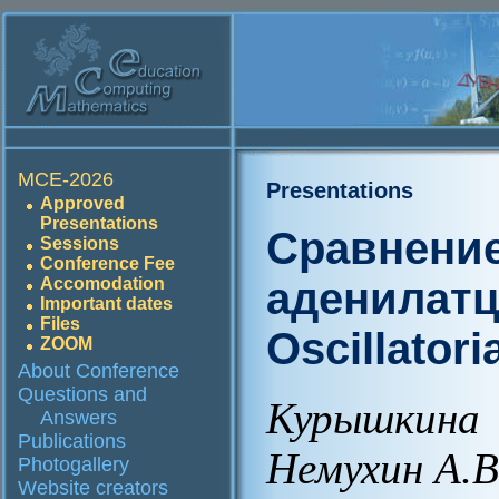
MCE-2026
Presentations
Approved
Presentations
Сравнени
Sessions
Conference Fee
аденилатц
Accomodation
Important dates
Files
Oscillator
ZOOM
About Conference
Questions and
Курышкин
Answers
Publications
Немухин А.В
Photogallery
Website creators