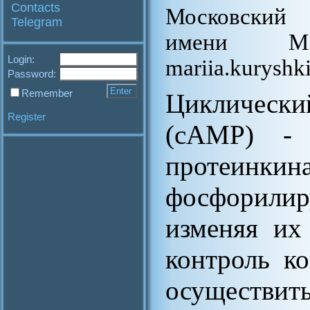
Contacts
Московский 
Telegram
имени М.
Login:
mariia.kuryshk
Password:
Remember
Цикличес
Register
(cAMP) - 
протеинк
фосфорили
изменяя их
контроль к
осуществит