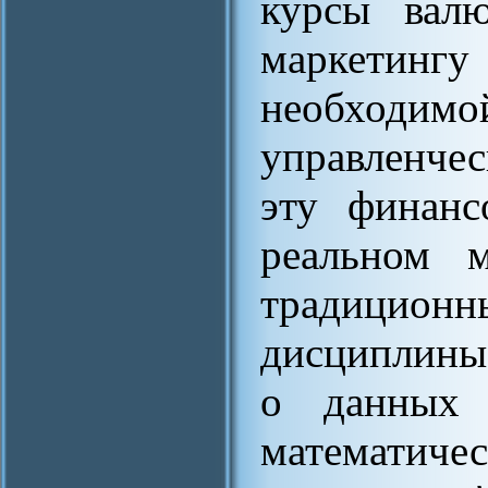
курсы валю
маркетингу 
необходимо
управленчес
эту финан
реальном м
традици
дисциплины,
о данных 
математи