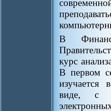
современ
преподават
компьютерны
В Финанс
Правительс
курс анализ
В первом с
изучается 
виде, с 
электронны