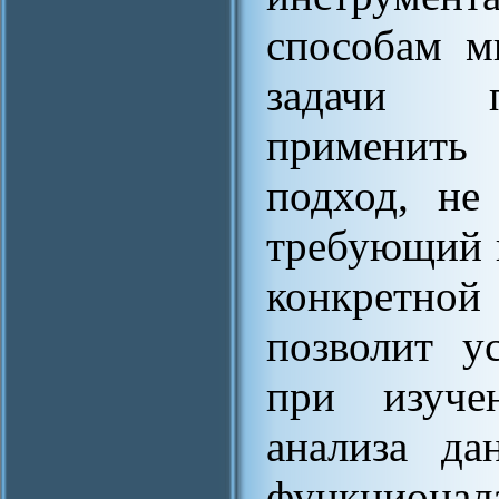
способам м
задачи п
применить 
подход, не
требующий 
конкретной
позволит у
при изуче
анализа да
функциона