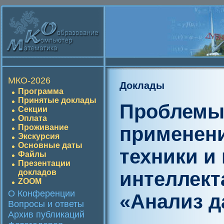
МКО-2026
Доклады
Программа
Принятые доклады
Проблемы
Секции
Оплата
применен
Проживание
Экскурсия
Основные даты
техники и
Файлы
Презентации
интеллект
докладов
ZOOM
О Конференции
«Анализ 
Вопросы и ответы
Архив публикаций