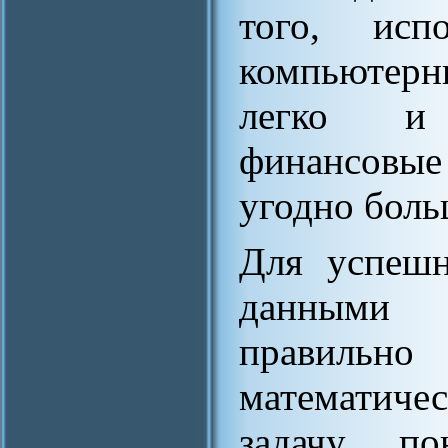
того, испо
компьютер
легко и 
финансовы
угодно боль
Для успешн
данными 
правильно 
математиче
задачу, п