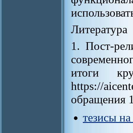
использоват
Литература
1. Пост-ре
современно
итоги кру
https://aice
обращения 1
тезисы на