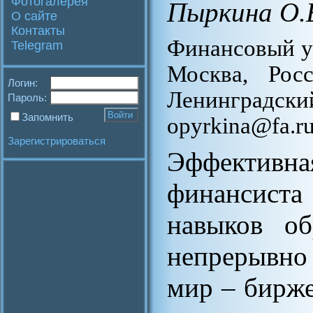
Фотогалерея
Пыркина О.
О сайте
Контакты
Финансовый у
Telegram
Москва, Росс
Логин:
Ленинградски
Пароль:
Запомнить
opyrkina@fa.r
Зарегистрироваться
Эффективн
финансиста
навыков об
непрерывн
мир – бирже