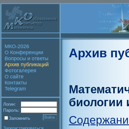
МКО-2026
Архив пу
О Конференции
Вопросы и ответы
Архив публикаций
Фотогалерея
О сайте
Контакты
Математич
Telegram
биологии 
Логин:
Пароль:
Содержани
Запомнить
Зарегистрироваться