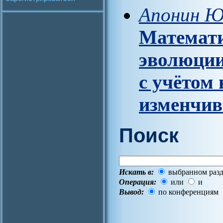
Апонин Ю.
Математи
эволюции
с учётом
изменчив
Поиск
Искать в:
выбранном разд
Операция:
или
и
Вывод:
по конференциям