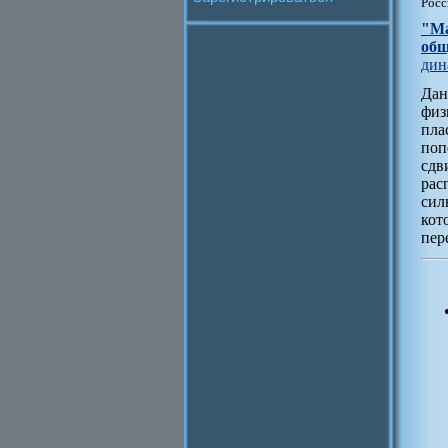
Росс
"Ма
общ
дин
Дан
физ
пл
поп
сдв
рас
сил
кот
пер