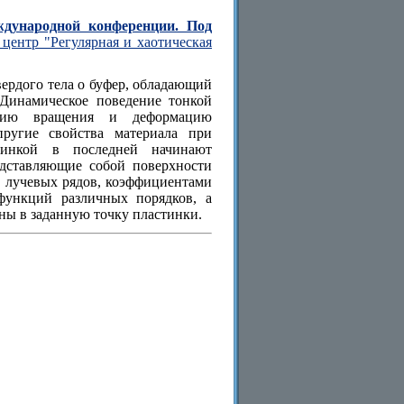
ждународной конференции. Под
центр "Регулярная и хаотическая
ердого тела о буфер, обладающий
Динамическое поведение тонкой
рцию вращения и деформацию
пругие свойства материала при
тинкой в последней начинают
едставляющие собой поверхности
е лучевых рядов, коэффициентами
функций различных порядков, а
ны в заданную точку пластинки.