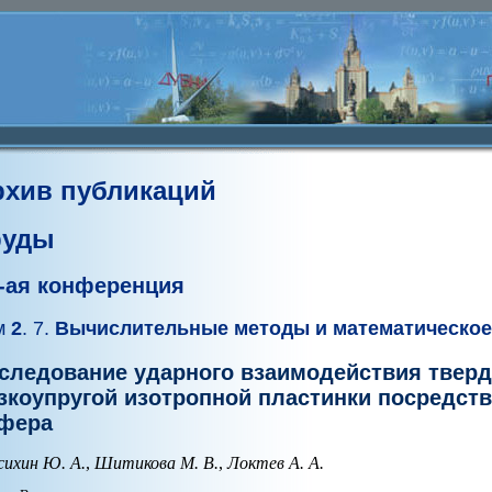
рхив публикаций
руды
I-ая конференция
м
2
. 7.
Вычислительные методы и математическое
следование ударного взаимодействия тверд
зкоупругой изотропной пластинки посредст
фера
сихин Ю. А.
,
Шитикова М. В.
,
Локтев А. А.