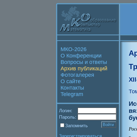
МКО-2026
А
О Конференции
Вопросы и ответы
Т
Архив публикаций
Фотогалерея
XI
О сайте
Контакты
То
Telegram
Ис
вя
Логин:
бу
Пароль:
Запомнить
Рос
Зарегистрироваться