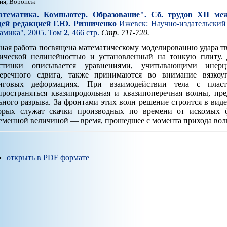
ия, Воронеж
тематика. Компьютер. Образование". Cб. трудов XII ме
ей редакцией Г.Ю. Ризниченко
Ижевск: Научно-издательский 
амика", 2005. Том
2
, 466 стр.
Стр. 711-720.
ная работа посвящена математическому моделированию удара тв
ической нелинейностью и установленный на тонкую плиту. 
астинки описывается уравнениями, учитывающими ине
еречного сдвига, также принимаются во внимание вязкоу
иговых деформациях. При взаимодействии тела с плас
пространяться квазипродольная и квазипоперечная волны, пр
ьного разрыва. За фронтами этих волн решение строится в вид
орых служат скачки производных по времени от искомых 
еменной величиной — время, прошедшее с момента прихода вол
открыть в PDF формате