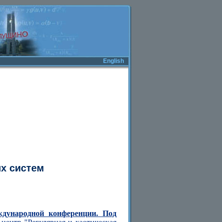
English
х систем
ждународной конференции. Под