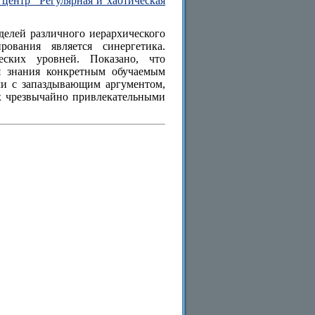
центр "Регулярная и хаотическая
делей различного иерархического
ования является синергетика.
еских уровней. Показано, что
я знания конкретным обучаемым
ми с запаздывающим аргументом,
х чрезвычайно привлекательными