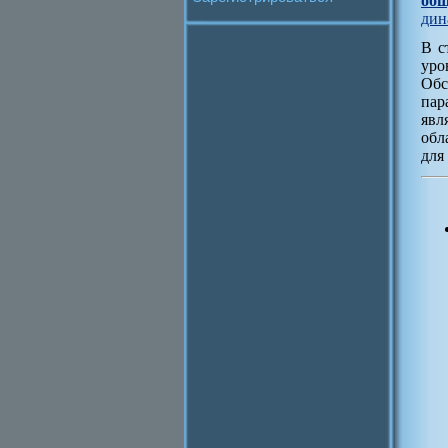
общ
дин
В с
уро
Обс
пар
явл
обл
для