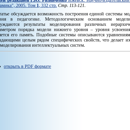
ей редакцией Г.Ю. Ризниченко
Ижевск: Научно-издательский 
амика", 2005. Том
1
, 332 стр.
Стр. 113-121.
татье обсуждается возможность построения единой системы мо
вня в педагогике. Методологическим основанием моделир
уждаются результаты моделирования различных иерархич
аметром порядка модели нижнего уровня – уровня усвоени
яется его память. Подобные системы описываются уравнения
адающими целым рядом специфических свойств, что делает и
 моделирования интеллектуальных систем.
открыть в PDF формате