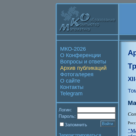
МКО-2026
А
О Конференции
Вопросы и ответы
Т
Архив публикаций
Фотогалерея
XI
О сайте
Контакты
То
Telegram
Ма
Логин:
Сол
Пароль:
Росс
Запомнить
"Ма
Зарегистрироваться