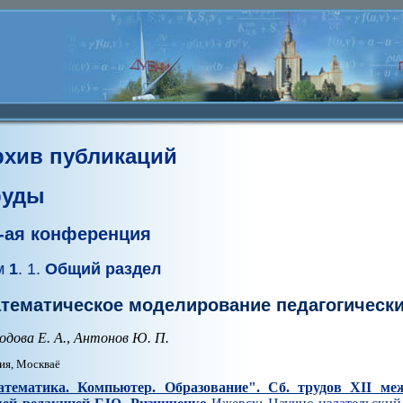
рхив публикаций
руды
I-ая конференция
м
1
. 1.
Общий раздел
тематическое моделирование педагогически
одова Е. А.
,
Антонов Ю. П.
ия, Москваё
тематика. Компьютер. Образование". Cб. трудов XII ме