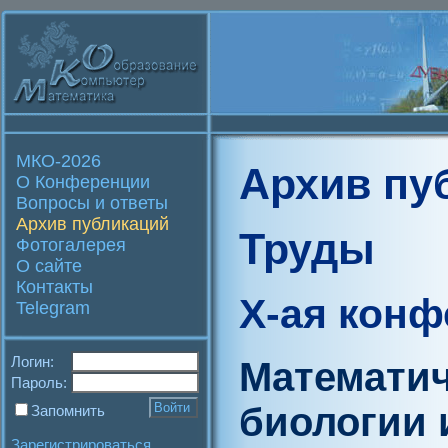
МКО-2026
Архив пу
О Конференции
Вопросы и ответы
Архив публикаций
Труды
Фотогалерея
О сайте
Контакты
X-ая кон
Telegram
Логин:
Математич
Пароль:
биологии 
Запомнить
Зарегистрироваться