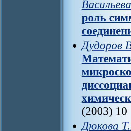
Васильев
роль сим
соединен
Дудоров В
Математи
микроско
диссоциа
химическ
(2003) 10
Дюкова Т.