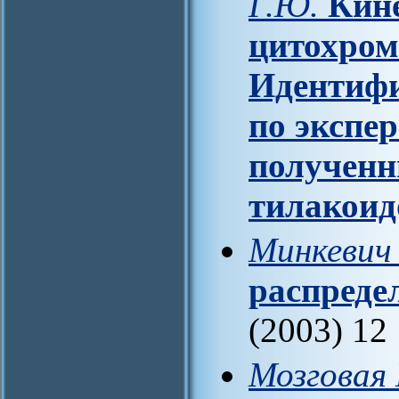
Г.Ю.
Кин
цитохром
Идентифи
по экспе
полученн
тилакоид
Минкевич 
распреде
(2003) 12
Мозговая 