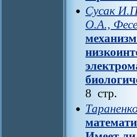
Сусак И.П
О.А., Фес
механизм
низкоинт
электром
биологич
8 стр.
Тараненко
математи
Имеет ли