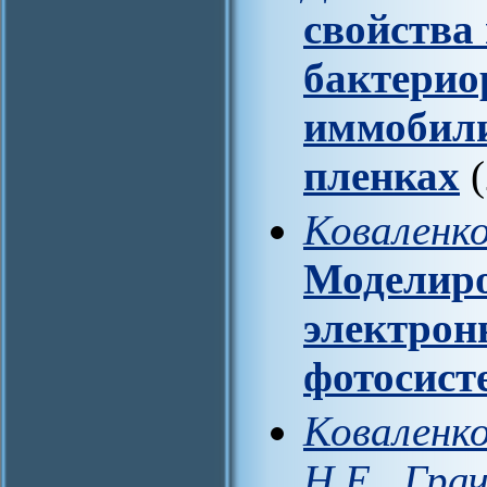
свойства
бактерио
иммобили
пленках
(
Коваленко
Моделиро
электрон
фотосист
Коваленко
Н.Е., Гра