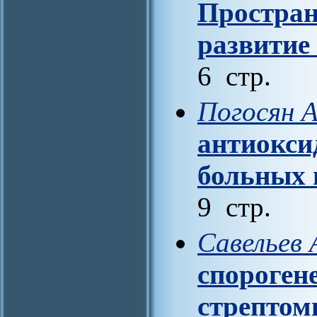
Простран
развитие
6 стр.
Погосян А
антиокси
больных 
9 стр.
Савельев 
спороген
стрептом