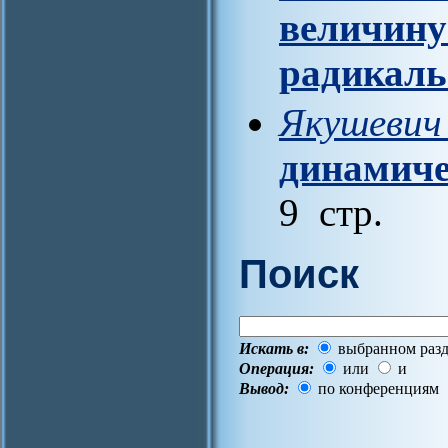
величину
радикаль
Якушевич 
динамиче
9 стр.
Поиск
Искать в:
выбранном разд
Операция:
или
и
Вывод:
по конференциям