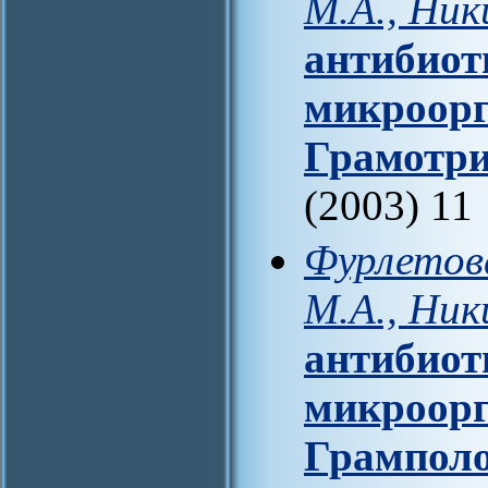
М.А., Ник
антибиот
микроорг
Грамотри
(2003) 11
Фурлетова
М.А., Ник
антибиот
микроорг
Грампол