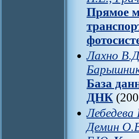
Прямое м
транспор
фотосист
Лахно В.Д
Барышник
База дан
ДНК
(200
Лебедева 
Демин О.В