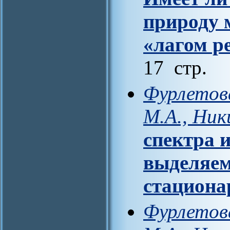
природу 
«лагом р
17 стр.
Фурлетова
М.А., Ник
спектра 
выделяе
стациона
Фурлетова