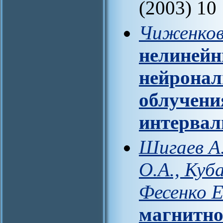
(2003) 10
Чиженков
нелинейн
нейронал
облучени
интерва
Шигаев А.
О.А., Куб
Фесенко Е
магнитно