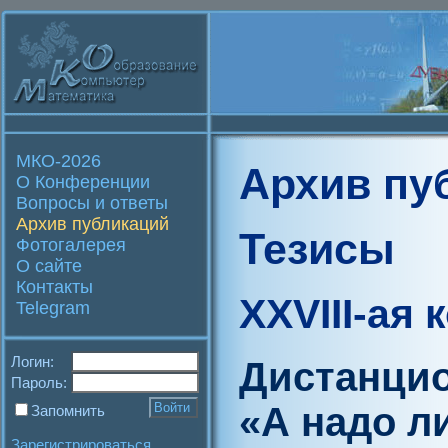
МКО-2026
Архив пу
О Конференции
Вопросы и ответы
Архив публикаций
Тезисы
Фотогалерея
О сайте
Контакты
XXVIII-ая
Telegram
Логин:
Дистанцио
Пароль:
«А надо л
Запомнить
Зарегистрироваться