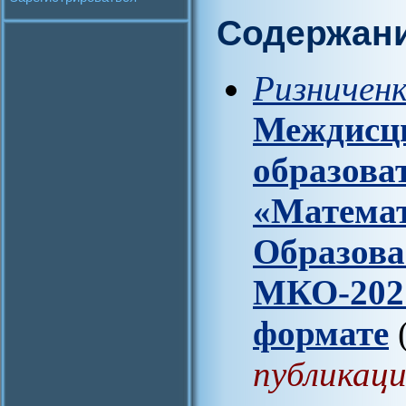
Содержан
Ризниченк
Междисц
образова
«Математ
Образова
МКО-2021
формате
публикаци