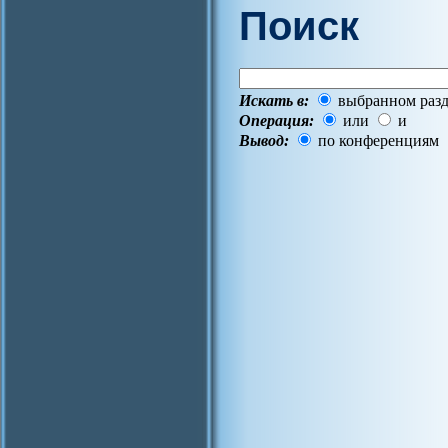
Поиск
Искать в:
выбранном разд
Операция:
или
и
Вывод:
по конференциям