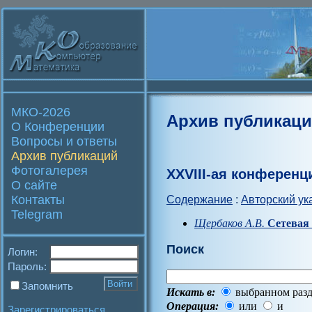
МКО-2026
Архив публикац
О Конференции
Вопросы и ответы
Архив публикаций
Фотогалерея
XXVIII-ая конференц
О сайте
Контакты
Содержание
:
Авторский ук
Telegram
Щербаков А.В.
Сетевая 
Поиск
Логин:
Пароль:
Запомнить
Искать в:
выбранном разд
Операция:
или
и
Зарегистрироваться