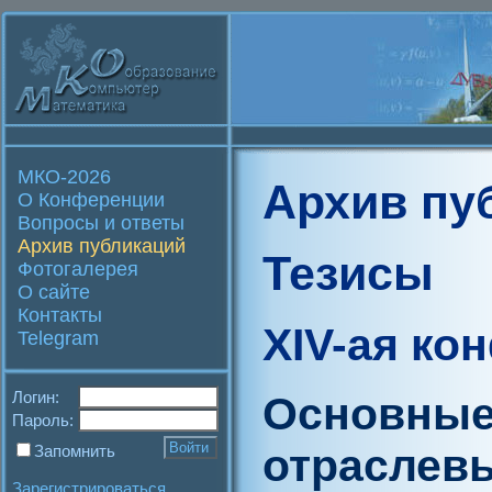
МКО-2026
Архив пу
О Конференции
Вопросы и ответы
Архив публикаций
Тезисы
Фотогалерея
О сайте
Контакты
XIV-ая ко
Telegram
Логин:
Основные
Пароль:
отраслев
Запомнить
Зарегистрироваться