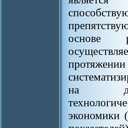
способству
препятству
основе ре
осуществ
протяжении 
систематиз
на дин
технологи
экономики (