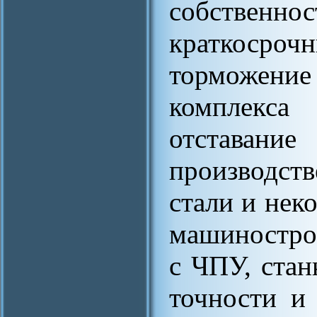
собствен
краткосроч
торможение
комплекса
отставание
производст
стали и нек
машинострое
с ЧПУ, стан
точности и