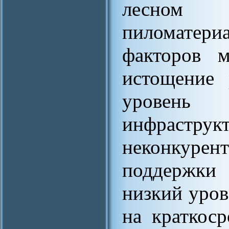
лесном к
пиломатер
факторов м
истощение 
уровен
инфраструк
неконкурен
поддержки
низкий уров
на краткос