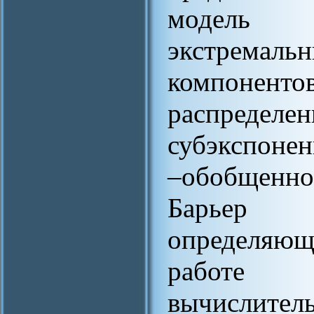
модель ф
экстремал
компонен
распре
субэкспонен
–обобщенн
Барьер о
определяющ
работе 
вычислител