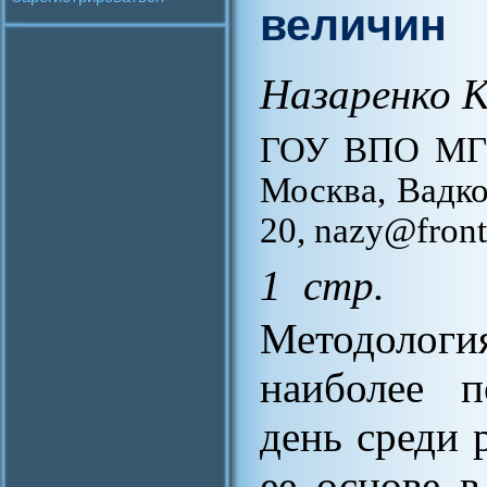
величин
Назаренко К
ГОУ ВПО МГТ
Москва, Вадко
20, nazy@front
1 стр.
Методологи
наиболее п
день среди 
ее основе в