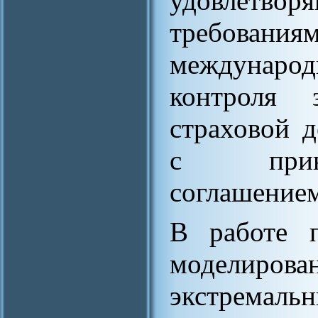
удовлет
требова
междунаро
контроля 
страховой д
с приня
соглашением
В работе 
моделирова
экстремал