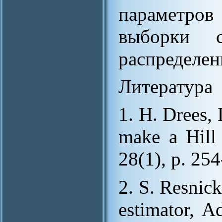
параметров
выборки 
распределен
Литература
1. H. Drees,
make a Hill 
28(1), p. 25
2. S. Resnick
estimator, A