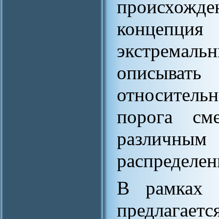
происхож
концепция 
экстремаль
описыват
относитель
порога см
различ
распределен
В рамках 
предлагает