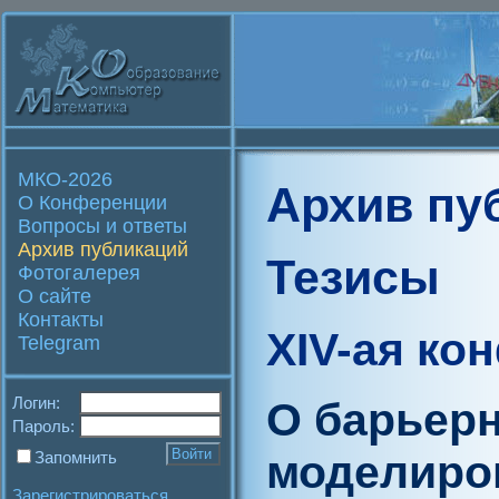
МКО-2026
Архив пу
О Конференции
Вопросы и ответы
Архив публикаций
Тезисы
Фотогалерея
О сайте
Контакты
XIV-ая ко
Telegram
Логин:
О барьерн
Пароль:
моделиро
Запомнить
Зарегистрироваться