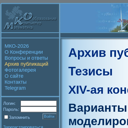
МКО-2026
Архив пу
О Конференции
Вопросы и ответы
Архив публикаций
Тезисы
Фотогалерея
О сайте
Контакты
XIV-ая ко
Telegram
Логин:
Варианты
Пароль:
моделиро
Запомнить
Зарегистрироваться