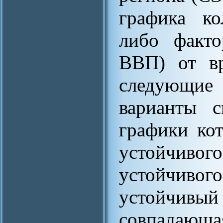
графика ко
либо факто
ВВП) от вр
следующие
варианты с
графики ко
устойчивог
устойчиво
устойчив
совпадающа