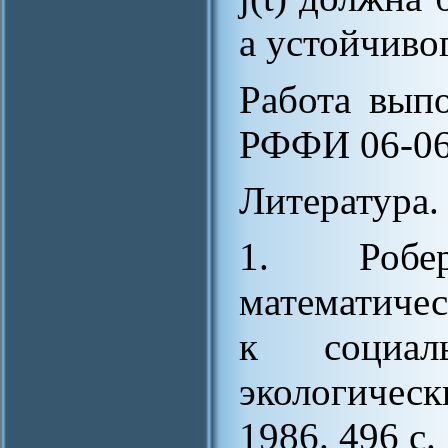
а устойчивог
Работа вып
РФФИ 06-06
Литература.
1. Робе
математиче
к социал
экологичес
1986. 496 с.