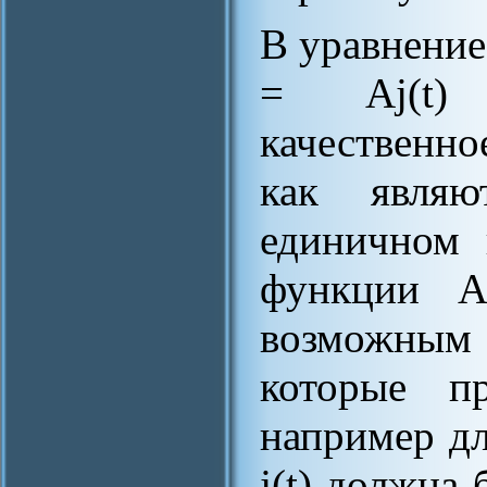
В уравнение 
= Аj(t) 
качественное
как являю
единичном 
функции А 
возможным 
которые п
например дл
j(t) должна