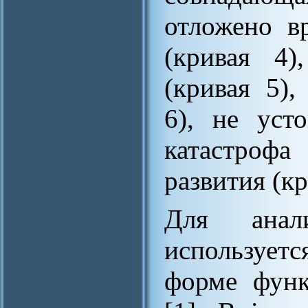
отложено в
(кривая 4)
(кривая 5),
6), не уст
катастроф
развития (кр
Для анал
использует
форме функ