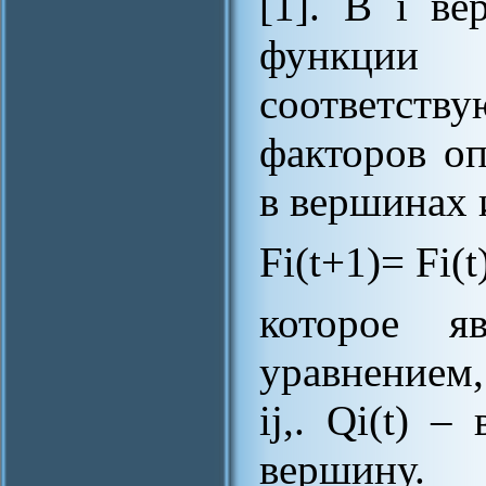
[1]. В i в
функции
соответств
факторов о
в вершинах 
Fi(t+1)= Fi(t)
которое яв
уравнением,
ij,. Qi(t) 
вершину.