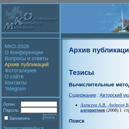
МКО-2026
Архив публикац
О Конференции
Вопросы и ответы
Архив публикаций
Фотогалерея
Тезисы
О сайте
Контакты
Вычислительные мето
Telegram
Содержание
:
Авторский ук
Логин:
Алексеев А.В., Андреев В
Пароль:
алгоритмов
(2008) 1 ст
Запомнить
Поиск
Зарегистрироваться