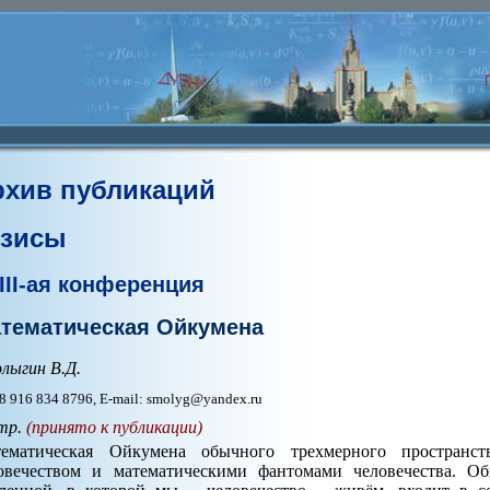
рхив публикаций
езисы
III-ая конференция
тематическая Ойкумена
лыгин В.Д.
 8 916 834 8796, E-mail: smolyg@yandex.ru
тр.
(принято к публикации)
ематическая Ойкумена обычного трехмерного пространств
овечеством и математическими фантомами человечества. Об