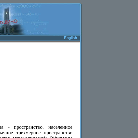
English
а - пространство, населенное
ычное трехмерное пространство