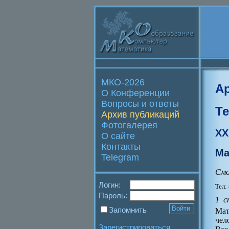
МКО-2026
А
О Конференции
Вопросы и ответы
Т
Архив публикаций
Фотогалерея
XX
О сайте
Контакты
Ма
Telegram
Смо
Логин:
Тел:
Пароль:
1 с
Запомнить
Мат
чел
Зарегистрироваться