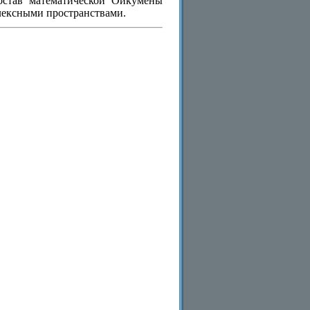
остав математической Ойкумены
лексными пространствами.