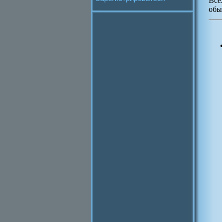
Все
обы