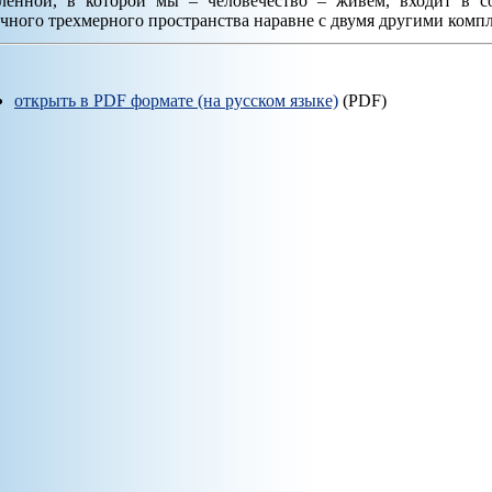
ленной, в которой мы – человечество – живём, входит в с
чного трехмерного пространства наравне с двумя другими комп
открыть в PDF формате (на русском языке)
(PDF)