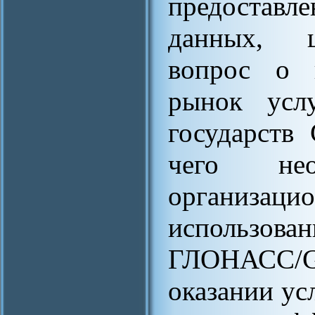
предостав
данных, ц
вопрос о 
рынок усл
государств
чего не
организаци
использ
ГЛОНАСС/GP
оказании ус