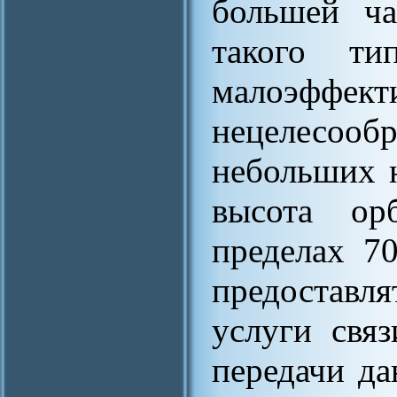
большей ча
такого ти
малоэффек
нецелесо
небольших 
высота ор
пределах 7
предостав
услуги связ
передачи д