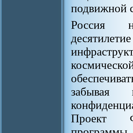
подвижной 
Россия 
десятил
инфраст
космическ
обеспечив
забывая
конфиденц
Проект Ф
программы