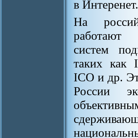
в Интеренет
На россий
работают 
систем под
таких как I
ICO и др. Э
России эк
объектив
сдерживаю
национальн