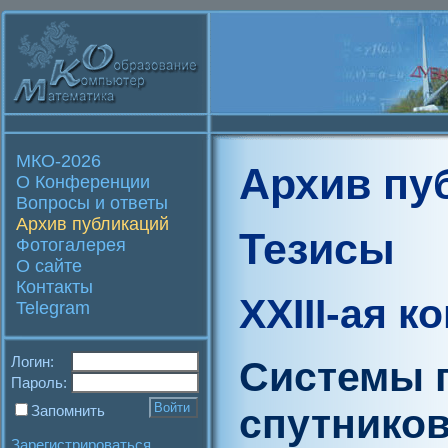
МКО-2026
Архив пу
О Конференции
Вопросы и ответы
Архив публикаций
Тезисы
Фотогалерея
О сайте
Контакты
XXIII-ая 
Telegram
Логин:
Системы 
Пароль:
спутников
Запомнить
Зарегистрироваться