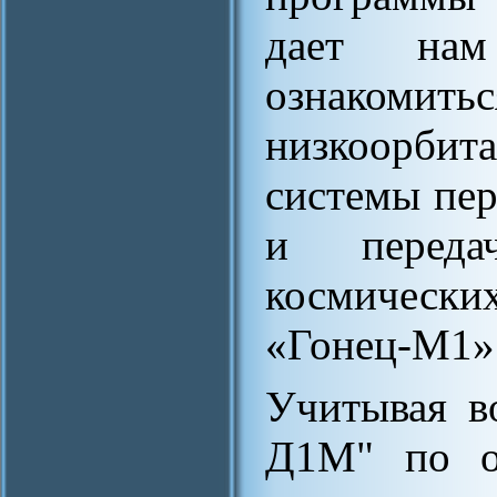
дает нам
ознакомит
низкоорбит
системы пер
и перед
космических
«Гонец-М1»
Учитывая в
Д1М" по об