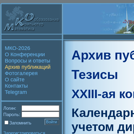
МКО-2026
Архив пу
О Конференции
Вопросы и ответы
Архив публикаций
Тезисы
Фотогалерея
О сайте
Контакты
XXIII-ая 
Telegram
Логин:
Календар
Пароль:
учетом ди
Запомнить
Зарегистрироваться