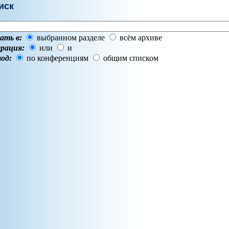
иск
ать в:
выбранном разделе
всём архиве
рация:
или
и
од:
по конференциям
общим списком