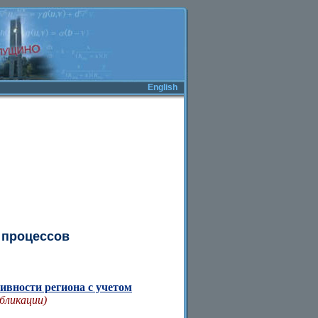
English
 процессов
ивности региона с учетом
убликации)