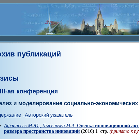
рхив публикаций
езисы
III-ая конференция
ализ и моделирование социально-экономических
держание
:
Авторский указатель
Афанасьев М.Ю., Лысенкова М.А.
Оценка инновационной акт
размера пространства инноваций
(2016) 1 стр.
(принято к п