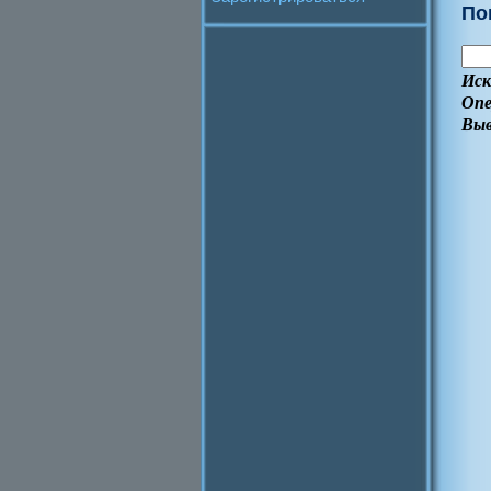
По
Иск
Опе
Выв