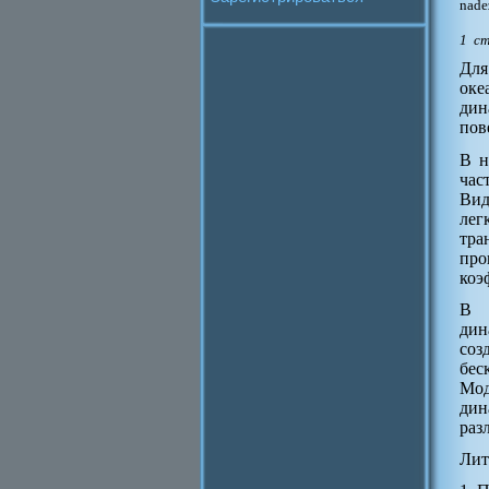
nade
1 с
Для
оке
дин
пов
В н
час
Вид
лег
тра
про
коэ
В м
дин
соз
бес
Мод
дин
раз
Лит