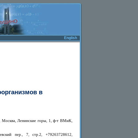
English
оорганизмов в
, Москва, Ленинские горы, 1, ф-т ВМиК,
вский пер., 7, стр.2, +79263728612,