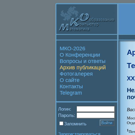
МКО-2026
А
О Конференции
Вопросы и ответы
Т
Архив публикаций
Фотогалерея
XX
О сайте
Контакты
Не
Telegram
по
Логин:
Вас
Пароль:
Моск
Отде
Запомнить
1
Поч
Зарегистрироваться