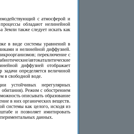
аимодействующий с атмосферой и
е процессы обладают нелинейной
а Земли также следует искать как
езке в виде системы уравнений в
никами и нелинейной диффузией.
микроорганизмов; переключение с
биотические/автокаталитические
инейной диффузией отображает
р задачи определяется величиной
м в свободной воде.
ции устойчивых нерегулярных
ы обитания). Режим с обострением
озможность описывать образование
ние в них органических веществ.
й системы как целого, исходя из
штабе и позволяет имитировать
спериментальных данных.