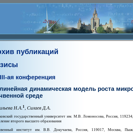
рхив публикаций
езисы
III-ая конференция
линейная динамическая модель роста микр
чвенной среде
1
ильева Н.А.
,
Силаев Д.А.
овский государственный университет им. М.В. Ломоносова, Россия, 119234
ление второго высшего образования
венный институт им. В.В. Докучаева, Россия, 119017, Москва, Пыже