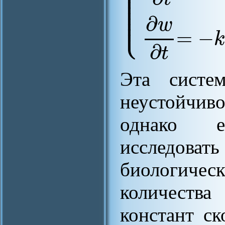
⎪
⎪
⎪
⎪
⎪
⎪
⎩
⎪
∂
w
=
−
∂
t
Эта систем
неустойчиво
однако е
исследовать
биологиче
количества
констант ск