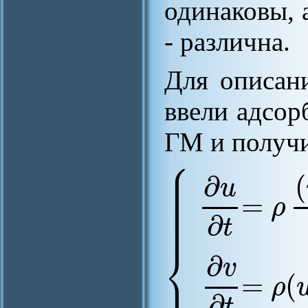
одинаковы, 
- различна.
Для описан
ввели адсор
ГМ и получи
⎧
⎪
⎪
⎪
∂
(
⎪
u
⎪
⎪
=
ρ
⎪
⎪
∂
t
⎨
∂
v
⎪
=
(
ρ
∂
t