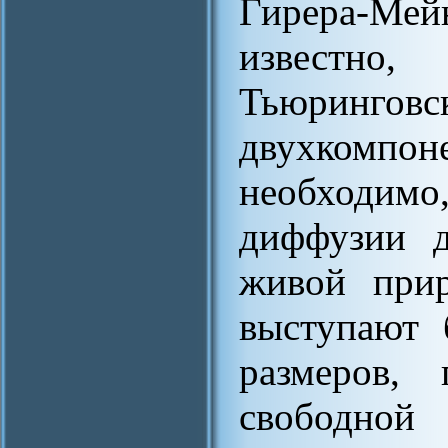
Гирера-Ме
известн
Тьюринго
двухкомпо
необходи
диффузии д
живой прир
выступают 
размеров,
свободн