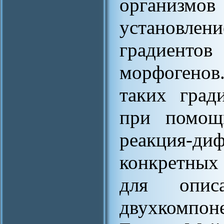
организмо
установле
градиенто
морфогенов
таких град
при помощ
реакция-ди
конкретных
для опис
двухкомпон