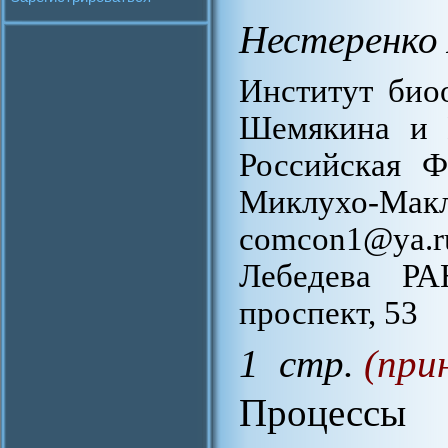
Нестеренко 
Институт био
Шемякина и 
Российская Ф
Миклухо-Ма
comcon1@ya.r
Лебедева РА
проспект, 53
1 стр.
(при
Процессы