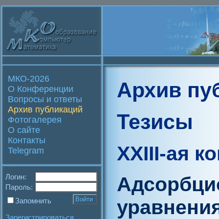
МКО-2026
Архив пу
О Конференции
Вопросы и ответы
Архив публикаций
Тезисы
Фотогалерея
О сайте
Контакты
XXIII-ая 
Telegram
Логин:
Адсорбци
Пароль:
уравнени
Запомнить
Зарегистрироваться