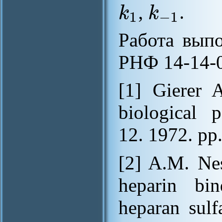
k
k
,
.
1
−
1
Работа выпо
РНФ 14-14-
[1] Gierer 
biological p
12. 1972. pp.
[2] A.M. Nes
heparin bi
heparan sulf