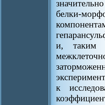
значительн
белки-морфо
компонента
гепарансуль
и, таким 
межклеточн
затормо
эксперимен
к исследо
коэффицие