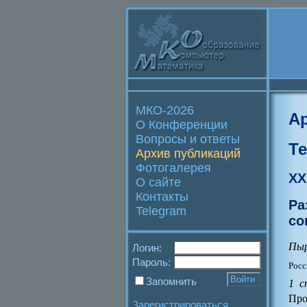
МКО-2026
А
О Конференции
Вопросы и ответы
Т
Архив публикаций
Фотогалерея
XX
О сайте
Контакты
Ра
Telegram
со
Пыр
Логин:
Пароль:
Росс
Запомнить
1 с
Про
Зарегистрироваться