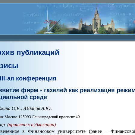
рхив публикаций
езисы
III-ая конференция
звитие фирм - газелей как реализация режи
циальной среде
кина О.Е.
,
Юданов А.Ю.
ия Москва 125993 Ленинградский проспект 49
тр.
(принято к публикации)
веденное в Финансовом университете (ранее – Финансово