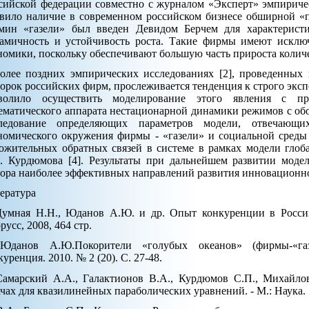
сийской федерации совместно с журналом «Эксперт» эмпириче
вило наличие в современном российском бизнесе обширной «п
мин «газели» был введен Девидом Берчем для характерис
амичность и устойчивость роста. Такие фирмы имеют исключ
номики, поскольку обеспечивают большую часть прироста количе
олее поздних эмпирических исследованиях [2], проведенных 
орок российских фирм, прослеживается тенденция к строго эксп
волило осуществить моделирование этого явления с пр
ематического аппарата нестационарной динамики режимов с обо
ледование определяющих параметров модели, отвечающи
номического окружения фирмы - «газели» и социальной среды
ожительных обратных связей в системе в рамках модели гло
. Курдюмова [4]. Результаты при дальнейшем развитии моде
ора наиболее эффективных направлений развития инновационно
ература
Думная Н.Н., Юданов А.Ю. и др. Опыт конкуренции в Росси
русс, 2008, 464 стр.
Юданов А.Ю.Покорители «голубых океанов» (фирмы-«га
куренция. 2010. № 2 (20). С. 27-48.
Самарский А.А., Галактионов В.А., Курдюмов С.П., Михайл
ачах для квазилинейных параболических уравнений. - М.: Наука. 1