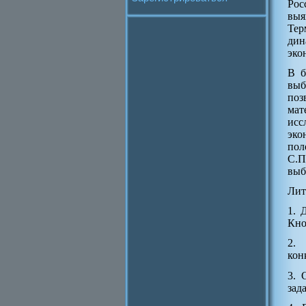
Рос
выя
Тер
дин
эко
В б
выб
поз
мат
исс
эко
пол
С.П
выб
Лит
1. 
Кно
2. 
кон
3. 
зад