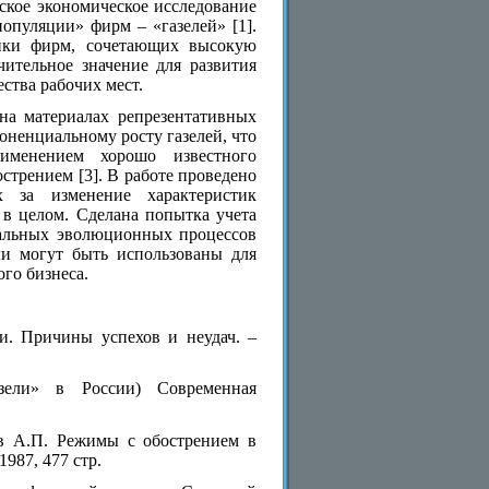
ское экономическое исследование
опуляции» фирм – «газелей» [1].
тики фирм, сочетающих высокую
ительное значение для развития
ства рабочих мест.
на материалах репрезентативных
оненциальному росту газелей, что
именением хорошо известного
стрением [3]. В работе проведено
х за изменение характеристик
 в целом. Сделана попытка учета
бальных эволюционных процессов
ли могут быть использованы для
го бизнеса.
и. Причины успехов и неудач. –
зели» в России) Современная
ов А.П. Режимы с обострением в
987, 477 стр.