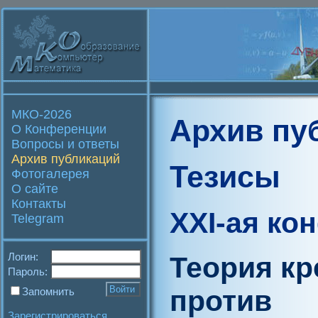
МКО-2026
Архив пу
О Конференции
Вопросы и ответы
Архив публикаций
Тезисы
Фотогалерея
О сайте
Контакты
XXI-ая ко
Telegram
Логин:
Теория кр
Пароль:
против
Запомнить
Зарегистрироваться