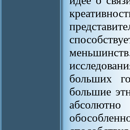
идее о связ
креативн
представите
способству
меньшинств
исследова
больших го
большие эт
абсолютно 
обособленн