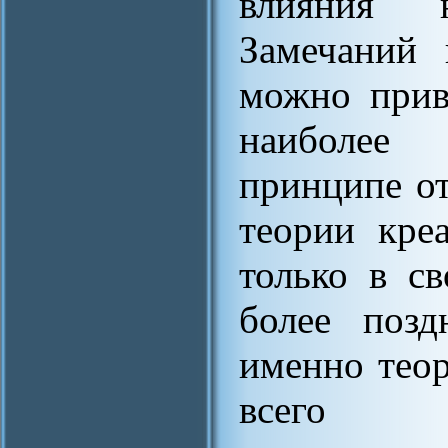
влияния 
Замечаний 
можно прив
наиболее
принципе о
теории кре
только в с
более позд
именно теор
всего с