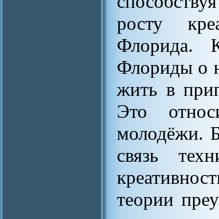
способству
росту кре
Флорида. 
Флориды о н
жить в приг
Это относ
молодёжи. 
связь техн
креативност
теории преу