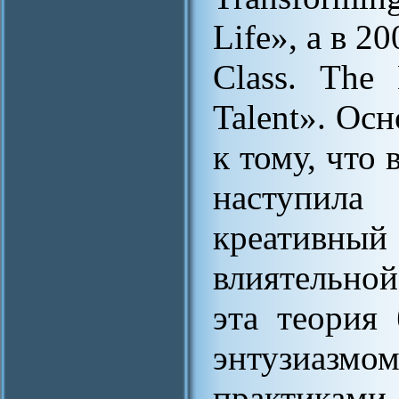
Life», а в 20
Class. The
Talent». Ос
к тому, что
наступила
креативный 
влиятельно
эта теория
энтузиазмо
практиками