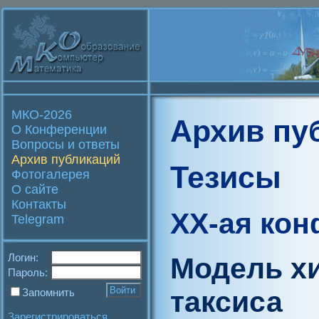
МКО-2026
Архив пу
О Конференции
Вопросы и ответы
Архив публикаций
Тезисы
Фотогалерея
О сайте
Контакты
XX-ая ко
Telegram
Логин:
Модель хи
Пароль:
таксиса
Запомнить
Зарегистрироваться