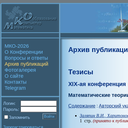
МКО-2026
Архив публикац
О Конференции
Вопросы и ответы
Архив публикаций
Фотогалерея
Тезисы
О сайте
Контакты
XIX-ая конференция
Telegram
Математические теори
Логин:
Содержание
:
Авторский ук
Пароль:
Заляпин В.И., Харитонов
Запомнить
1 стр.
(принято к публи
Зарегистрироваться