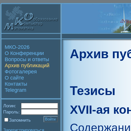
МКО-2026
Архив пу
О Конференции
Вопросы и ответы
Архив публикаций
Фотогалерея
О сайте
Контакты
Тезисы
Telegram
XVII-ая к
Логин:
Пароль:
Запомнить
Содержани
Зарегистрироваться