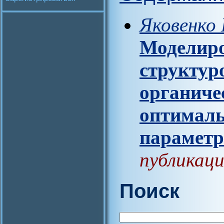
Яковенко
Моделиро
структур
органиче
оптималь
параметр
публикаци
Поиск