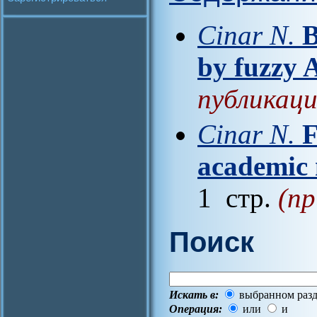
Cinar N.
B
by fuzzy
публикаци
Cinar N.
F
academic 
1 стр.
(пр
Поиск
Искать в:
выбранном разд
Операция:
или
и