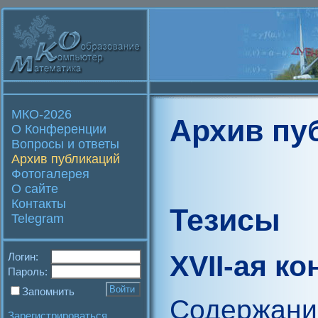
МКО-2026
Архив пу
О Конференции
Вопросы и ответы
Архив публикаций
Фотогалерея
О сайте
Контакты
Тезисы
Telegram
XVII-ая к
Логин:
Пароль:
Запомнить
Содержани
Зарегистрироваться