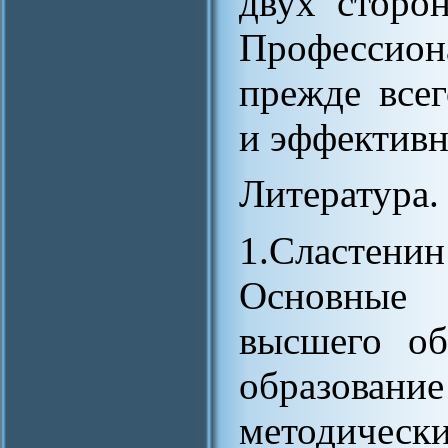
двух сторо
Профессио
прежде все
и эффективн
Литература.
1.Сластен
Основные 
высшего об
образова
методическ