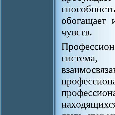
способнос
обогащает 
чувств.
Профессион
система
взаимос
професс
професси
находящихс