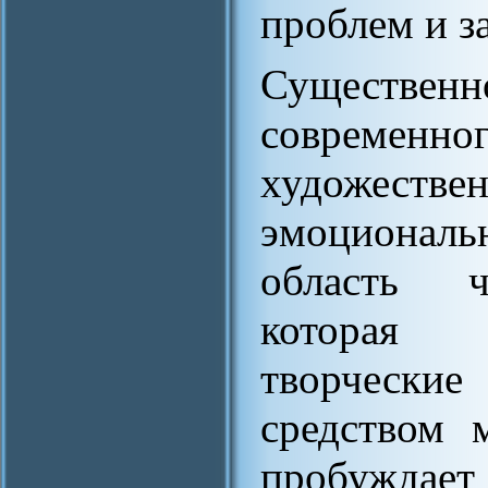
проблем и з
Существенн
современ
художеств
эмоциональ
область че
которая р
творческ
средством 
пробуждае