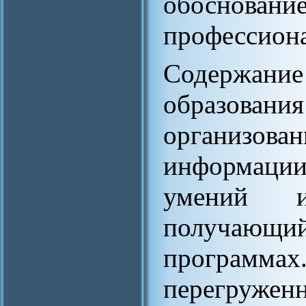
обоснова
профессиона
Содержание
образован
организо
информации
умений и
получающ
программ
перегр