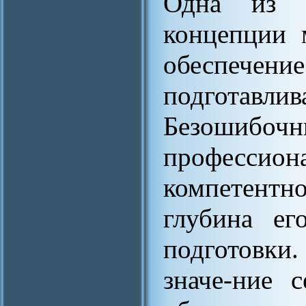
Одна из п
концепции 
обеспече
подготав
Безоши
профессион
компетент
глубина ег
подготовки.
значе-ние 