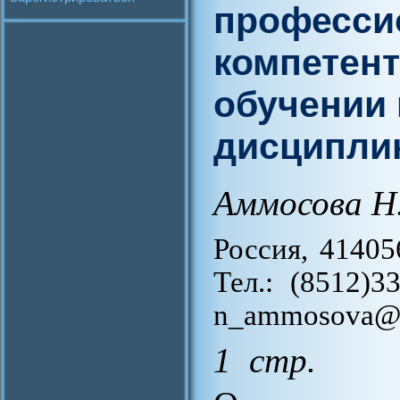
професси
компетент
обучении
дисципли
Аммосова Н
Россия, 414056
Тел.: (8512)3
n_ammosova@m
1 стр.