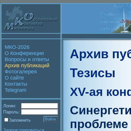
МКО-2026
Архив пу
О Конференции
Вопросы и ответы
Архив публикаций
Тезисы
Фотогалерея
О сайте
Контакты
XV-ая ко
Telegram
Логин:
Синергети
Пароль:
проблеме
Запомнить
Зарегистрироваться