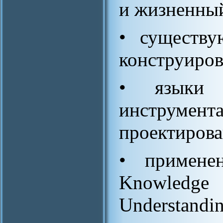
и жизненный
• существу
конструиров
• языки п
инструм
проектирова
• примене
Knowled
Understandin