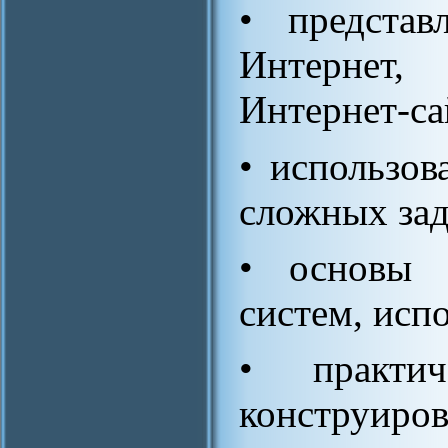
• предста
Интернет,
Интернет-са
• использов
сложных зад
• основы п
систем, исп
• практич
констру