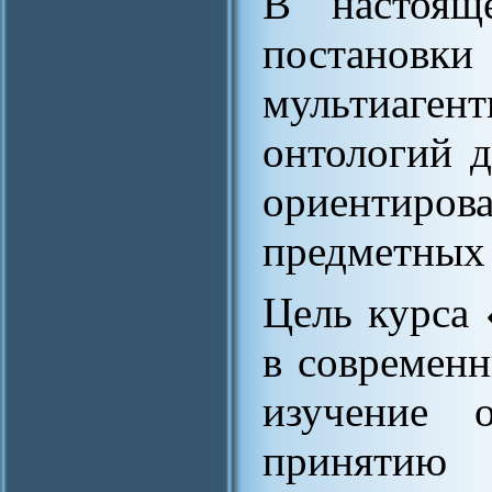
В настояще
постанов
мультиаген
онтологий д
ориентиров
предметных 
Цель курса
в современ
изучение о
приня