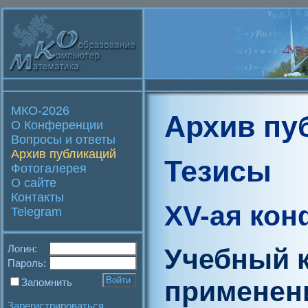
МКО-2026
Архив пу
О Конференции
Вопросы и ответы
Архив публикаций
Тезисы
Фотогалерея
О сайте
Контакты
XV-ая ко
Telegram
Логин:
Учебный к
Пароль:
применен
Запомнить
Зарегистрироваться