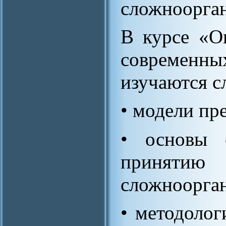
сложноорган
В курсе «О
современн
изучаются 
• модели пр
• основы о
приня
сложноорган
• методолог