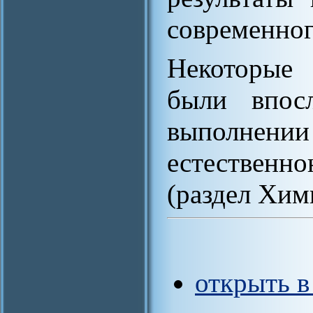
современног
Некоторые 
были впосл
выполне
естествен
(раздел Хим
открыть 