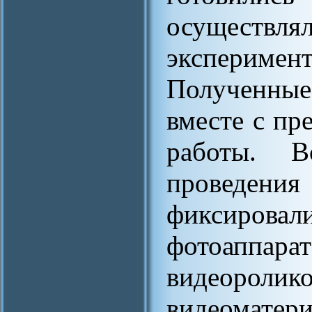
осуществлял
эксперимен
Полученны
вместе с пр
работы. В
проведе
фиксирова
фотоаппар
видеоролик
видеомате