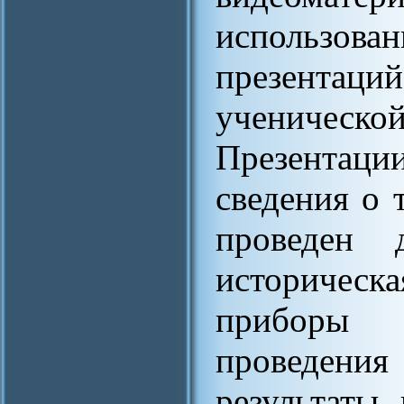
использова
презентаций
ученической
Презента
сведения о 
проведен 
историческ
приборы 
проведен
результаты