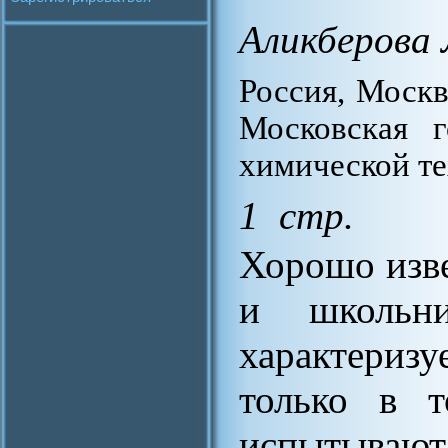
Аликберова
Россия, Москв
Московская г
химической т
1 стр.
Хорошо изве
и школьн
характериз
только в т
испытываю