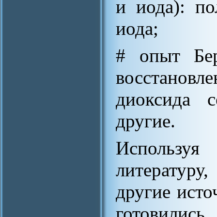
и иода): п
иода;
# опыт Бер
восстанов
диоксида 
другие.
Использу
литературу
другие ист
готовились