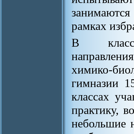
занимаются
рамках избр
В класса
направлен
химико-би
гимназии 1
классах уч
практику, в
небольшие 