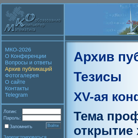
МКО-2026
Архив пу
О Конференции
Вопросы и ответы
Архив публикаций
Тезисы
Фотогалерея
О сайте
Контакты
XV-ая ко
Telegram
Логин:
Тема проф
Пароль:
открытие 
Запомнить
Зарегистрироваться