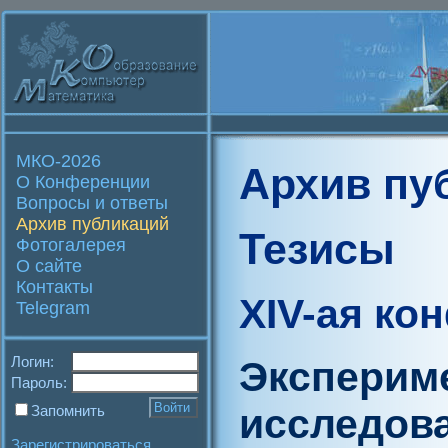
МКО-2026
Архив пу
О Конференции
Вопросы и ответы
Архив публикаций
Тезисы
Фотогалерея
О сайте
Контакты
XIV-ая ко
Telegram
Логин:
Эксперим
Пароль:
исследов
Запомнить
Зарегистрироваться