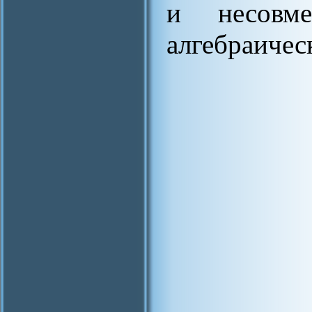
и несовме
алгебраичес