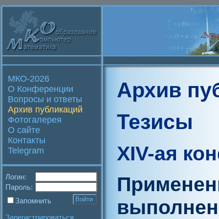
МКО-2026
Архив пу
О Конференции
Вопросы и ответы
Архив публикаций
Тезисы
Фотогалерея
О сайте
Контакты
XIV-ая ко
Telegram
Логин:
Применен
Пароль:
выполнен
Запомнить
Зарегистрироваться