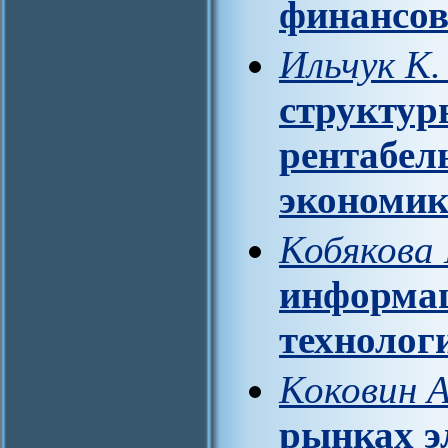
финансов
Ильчук К.
структур
рентабел
экономик
Кобякова 
информа
технолог
Коковин А
рынках э