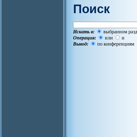
Поиск
Искать в:
выбранном разд
Операция:
или
и
Вывод:
по конференциям