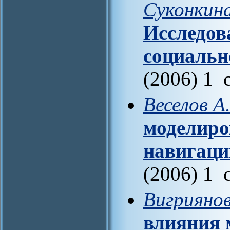
Суконкина
Исследов
социальн
(2006) 1 
Веселов А
моделиро
навигаци
(2006) 1 
Вигриянов
влияния 