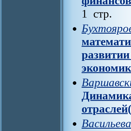
финансов
1 стр.
Бухтояро
математи
развитии
экономик
Варшавски
Динамика
отраслей(
Васильева