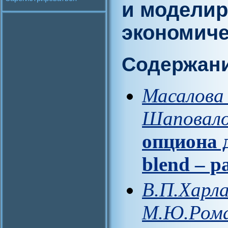
и моделир
экономиче
Содержан
Масалова 
Шаповало
опциона 
blend – 
В.П.Харла
М.Ю.Рома