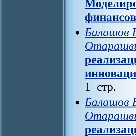
Моделиро
финансов
Балашов В
Отарашви
реализац
инноваци
1 стр.
Балашов В
Отарашви
реализац