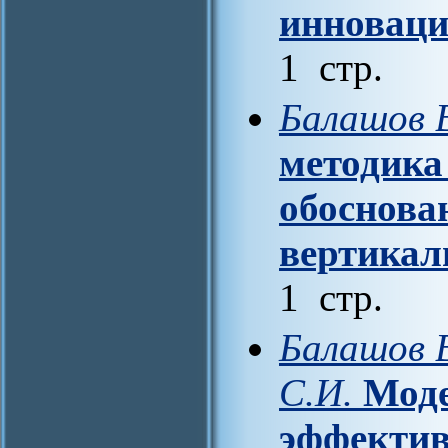
инноваци
1 стр.
Балашов В
методика
обоснова
вертикал
1 стр.
Балашов В
С.И.
Моде
эффектив