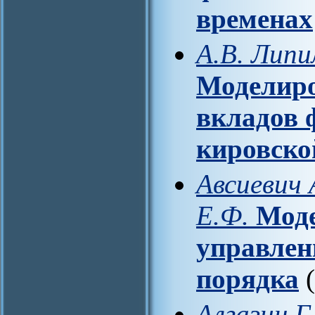
временах
А.В. Липи
Моделиро
вкладов 
кировско
Авсиевич 
Е.Ф.
Моде
управлен
порядка
(
Алгазин Г