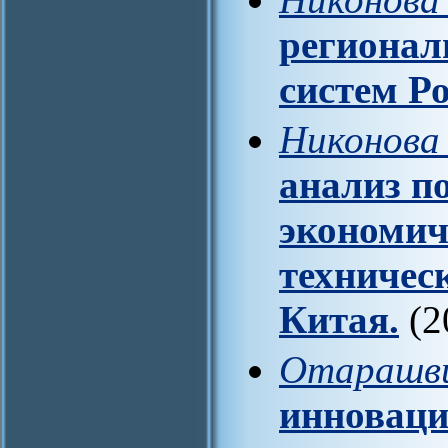
региона
систем Ро
Никонова
анализ п
экономич
техничес
Китая.
(2
Отарашви
инноваци