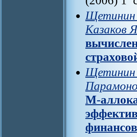
(2006) 1 
Щетинин 
Казаков Я
вычислен
страхово
Щетинин 
Парамоно
M-аллока
эффектив
финансов