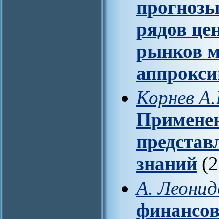
прогнозы
рядов це
рынков м
аппрокс
Корнев А.
Применен
представ
знаний
(2
А. Леонид
финансов