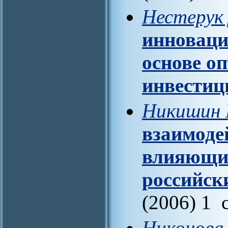
Нестерук 
инноваци
основе о
инвестиц
Никишин 
взаимоде
влияющи
российск
(2006) 1 
Никонова