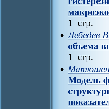
гистерез
макроэко
1 стр.
Лебедев 
объема в
1 стр.
Матюшенк
Модель ф
структу
показате