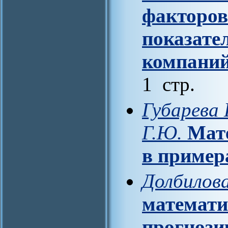
факторов
показате
компаний
1 стр.
Губарева 
Г.Ю.
Мат
в пример
Долбилова
математи
прогнози