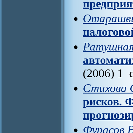
предприя
Отарашви
налогово
Ратушная
автомати
(2006) 1 
Стихова 
рисков. 
прогнози
Фурасов В