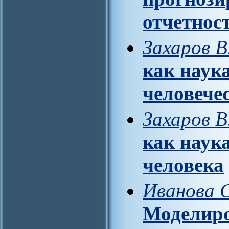
отчетнос
Захаров В
как наук
человече
Захаров В
как наук
человека
Иванова С
Моделиро