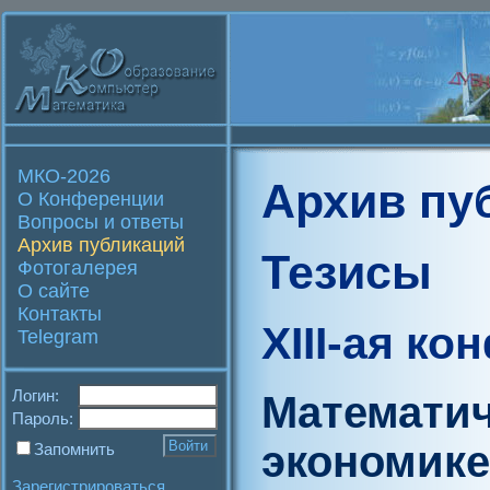
МКО-2026
Архив пу
О Конференции
Вопросы и ответы
Архив публикаций
Тезисы
Фотогалерея
О сайте
Контакты
XIII-ая к
Telegram
Логин:
Математич
Пароль:
экономике
Запомнить
Зарегистрироваться