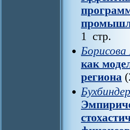
программ
промышл
1 стр.
Борисова 
как моде
региона
(
Бухбиндер
Эмпириче
стохасти