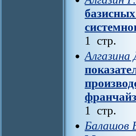
базисных
системно
1 стр.
Алгазина 
показате
производ
франчайз
1 стр.
Балашов В