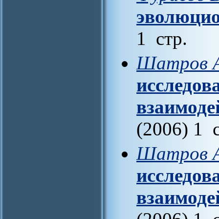
эволюцио
1 стр.
Шатров А
исследов
взаимоде
(2006) 1 
Шатров А
исследов
взаимоде