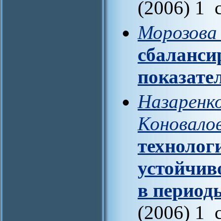
(2006) 1 
Морозова
сбаланси
показате
Назаренко
Коновалов
технолог
устойчив
в период
(2006) 1 