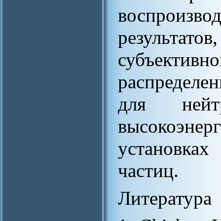
воспроизв
результат
субъектив
распределе
для нейт
высокоэн
установках
частиц.
Литература