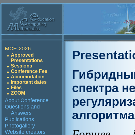
MCE-2026
Presentat
Approved
Presentations
Sessions
Гибридный
Conference Fee
Accomodation
Important dates
спектра н
Files
ZOOM
регуляриз
About Conference
Questions and
алгоритм
Answers
Publications
Photogallery
Борщев Д
Website creators