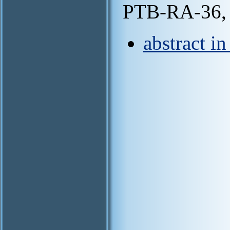
PTB-RA-36, 
abstract i