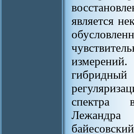
восстановл
является не
обусло
чувствите
измерени
гибридный 
регуляриза
спектра 
Лежандр
байесовски