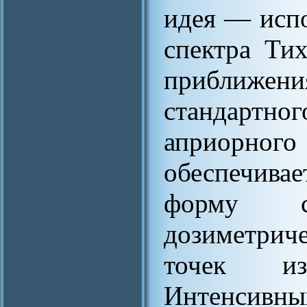
идея — испо
спектра Тих
приближе
стандартног
априорног
обеспечив
форму с
дозиметрич
точек и
Интенсивн