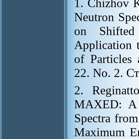
1. Chizhov K
Neutron Spe
on Shifted
Application 
of Particles
22. No. 2. С
2. Reginat
MAXED: A C
Spectra from
Maximum Ent