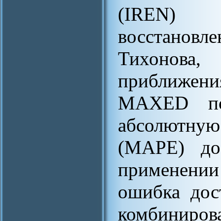
(IREN) и
восстановле
Тихонова,
приближени
MAXED поз
абсолютну
(MAPE) до
применени
ошибка дос
комбинир