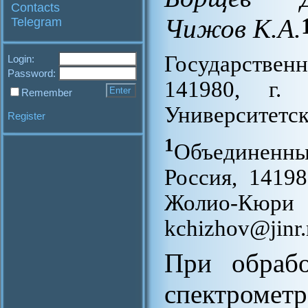
Contacts
Чижов К.А.
Telegram
Государствен
Login:
Password:
141980, г. 
Remember
Университетска
Register
1
Объединенный
Россия, 14198
Жолио-Кюри 6
kchizhov@jinr.
При обрабо
спектро