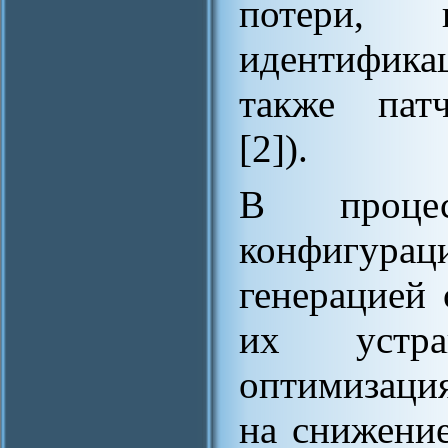
потери, 
идентифика
также патч
[2]).
В процес
конфигура
генерацией 
их устра
оптимизаци
на снижени