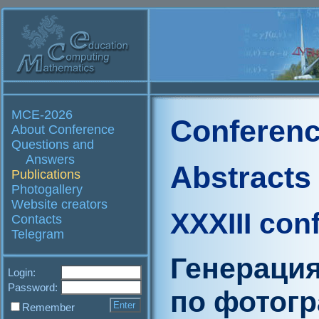
MCE-2026
Conferenc
About Conference
Questions and
Answers
Abstracts
Publications
Photogallery
Website creators
XXXIII con
Contacts
Telegram
Генерация
Login:
Password:
по фотог
Remember