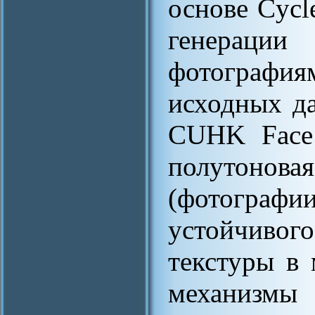
основе Cycl
генерации
фотографи
исходных д
CUHK Face 
полутонов
(фотогра
устойчиво
текстуры в
механизмы 