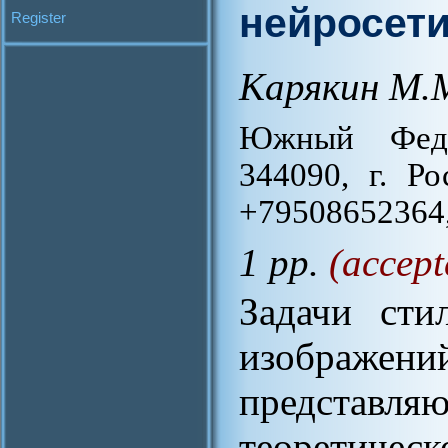
нейросет
Register
Карякин М.
Южный Федер
344090, г. Ро
+79508652364,
1 pp.
(accept
Задачи сти
изображений
представляю
теоретическ