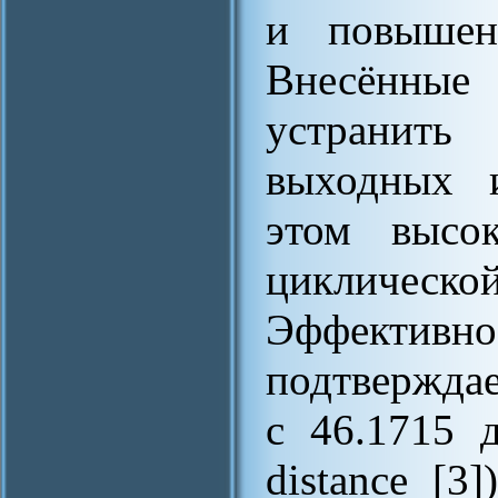
и повышени
Внесённы
устранит
выходных и
этом высок
цикличес
Эффекти
подтвержда
с 46.1715 д
distance [3