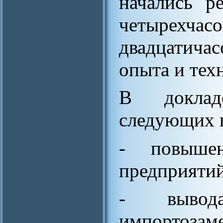
начались р
четырехч
двадцатича
опыта и техн
В доклад
следующих 
- повышен
предприятий
- выво
импортозам