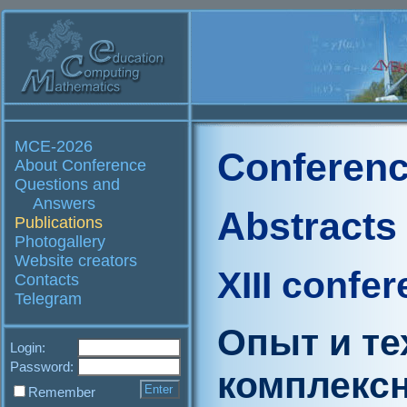
MCE-2026
Conferenc
About Conference
Questions and
Answers
Abstracts
Publications
Photogallery
Website creators
XIII confe
Contacts
Telegram
Опыт и те
Login:
Password:
комплекс
Remember