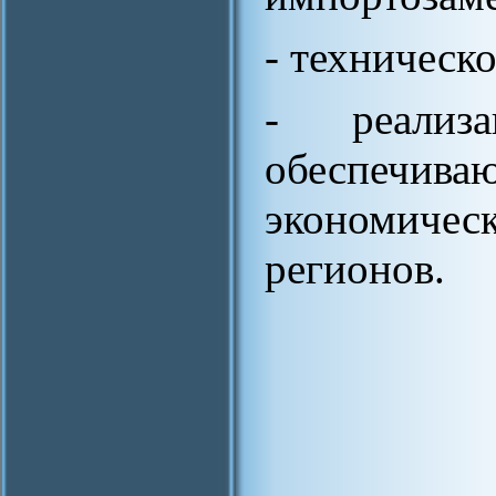
- техническ
- реализ
обеспечи
экономиче
регионов.