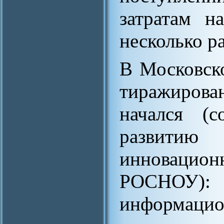
затратам н
несколько ра
В Московско
тиражиров
начался (
развитию
инновац
РОСНОУ)
информаци