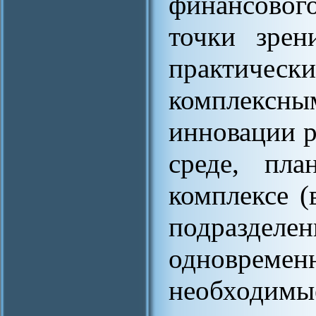
финансового
точки зрен
практиче
комплекс
инновации р
среде, пла
комплексе (
подразделен
одновре
необходимы