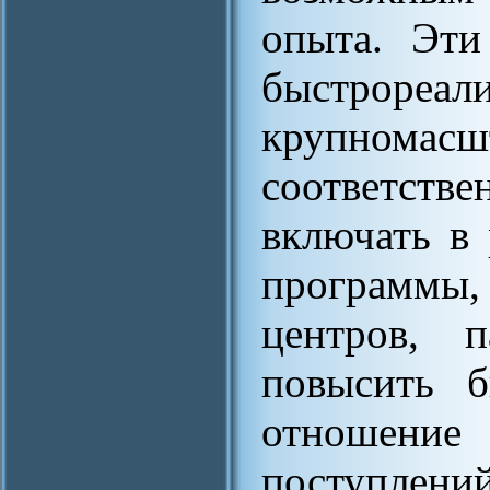
опыта. Эти
быстро
крупнома
соответст
включать в
программы
центров, 
повысить б
отношени
поступлен