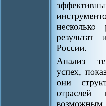
эффективн
инструмен
несколько 
результат 
России.
Анализ те
успех, пока
они струк
отраслей 
возможным