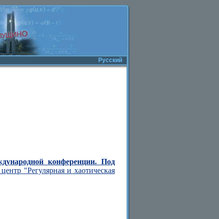
Русский
ждународной конференции. Под
центр "Регулярная и хаотическая