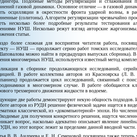
дингера. Подобные методы регуляризации и сглаживания 
внений газовой динамики. Основное отличие — в газовой динам
ить осцилляции в окрестности фронта ударной волны, в р
иненные (солитоны). Алгоритм регуляризации чрезвычайно прос
еть несколько более подробные результаты тестирования а
ениями НУШ. Несколько режут взгляд авторские жаргонизмы,
ожения статьи.
аздо более сложная для восприятия читателя работа, посвя
екту — НУШ — продолжает серию работ томских исследователе
Шаповалова можно найти в предыдущих выпусках сборника). В 
ения многомерных НУШ, используется известный метод комплек
ликация в сборнике продолжающихся исследований, серий
дицией. В работе коллектива авторов из Красноярска (Л. В. 
паниец) продолжается цикл исследований, связанный с пои
родинамики в многомерном случае. В работе обобщаются кл
рового трехмерного движения жидкости в водоеме.
дующие две работы демонстрируют некую общность подходов. И 
аботе авторов из РУДН решение физической задачи ищется в виде
ематики классической, из «докомпьютерной» эпохи. Но численн
бходимые для получения конкретного решения, ищутся численн
никает вопрос, насколько адекватно описывает явление линейн
РУДН, но этот вопрос лежит за пределами данной вводной части.
тья В. В. Андреева и Е. Н. Семеновой посвящена также тепер