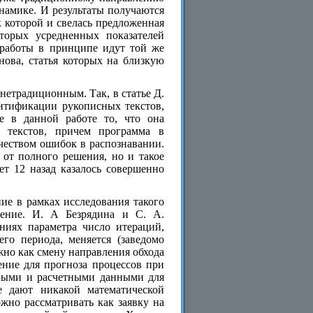
амике. И результаты получаются
 которой и свелась предложенная
оторых усредненных показателей
 работы в принципе идут той же
нова, статья которых на близкую
етрадиционным. Так, в статье Д.
ентификации рукописных текстов,
е в данной работе то, что она
 текстов, причем программа в
чеством ошибок в распознавании.
 от полного решения, но и такое
ет 12 назад казалось совершенно
ие в рамках исследования такого
ажение. И. А Безрядина и С. А.
ниях параметра число итераций,
го периода, меняется (заведомо
ожно как смену направления обхода
ение для прогноза процессов при
ьными и расчетными данными для
е дают никакой математической
но рассматривать как заявку на