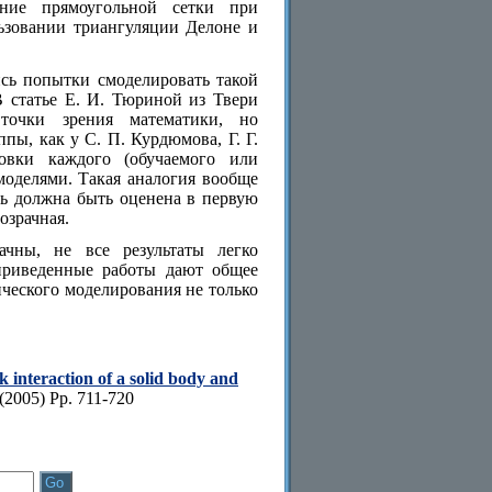
вание прямоугольной сетки при
ьзовании триангуляции Делоне и
сь попытки смоделировать такой
В статье Е. И. Тюриной из Твери
точки зрения математики, но
ы, как у С. П. Курдюмова, Г. Г.
вки каждого (обучаемого или
моделями. Такая аналогия вообще
ль должна быть оценена в первую
озрачная.
ачны, не все результаты легко
приведенные работы дают общее
ческого моделирования не только
k interaction of a solid body and
(2005) Pp. 711-720