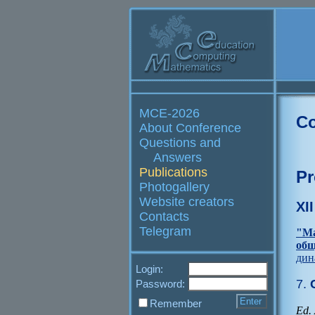
MCE-2026
Co
About Conference
Questions and
Answers
Publications
Pr
Photogallery
Website creators
XI
Contacts
Telegram
"Ма
общ
дин
Login:
7.
C
Password:
Remember
Ed. 