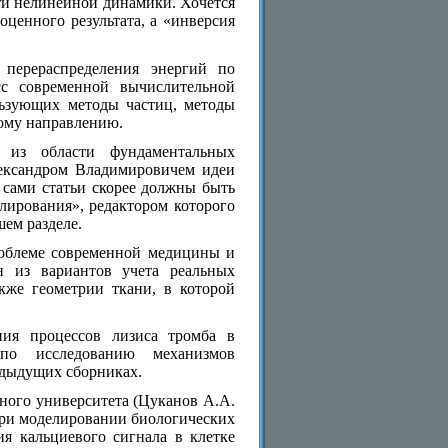
сти нелинейной динамики. Хочется
оценного результата, а «инверсия
 перераспределения энергий по
сс современной вычислительной
льзующих методы частиц, методы
тому направлению.
 из области фундаментальных
лександром Владимировичем идеи
 сами статьи скорее должны быть
лирования», редактором которого
шем разделе.
роблеме современной медицины и
н из вариантов учета реальных
кже геометрии ткани, в которой
ния процессов лизиса тромба в
по исследованию механизмов
едыдущих сборниках.
нного университета (Цуканов А.А.
при моделировании биологических
я кальциевого сигнала в клетке