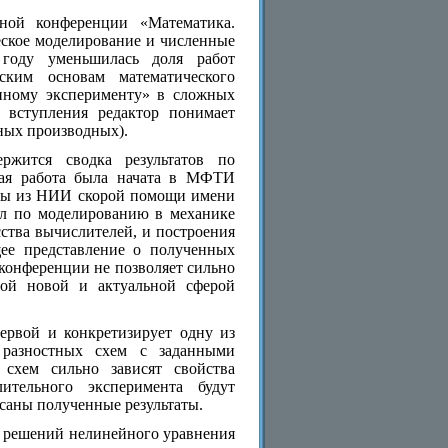
ной конференции «Математика.
еское моделирование и численные
году уменьшилась доля работ
ским основам математического
енному эксперименту» в сложных
 вступления редактор понимает
ных производных).
ржится сводка результатов по
ная работа была начата в МФТИ
исты из НИИ скорой помощи имени
л по моделированию в механике
сства вычислителей, и построения
щее представление о полученных
 конференции не позволяет сильно
той новой и актуальной сферой
первой и конкретизирует одну из
 разностных схем с заданными
 схем сильно зависят свойства
ительного эксперимента будут
исаны полученные результаты.
х решений нелинейного уравнения