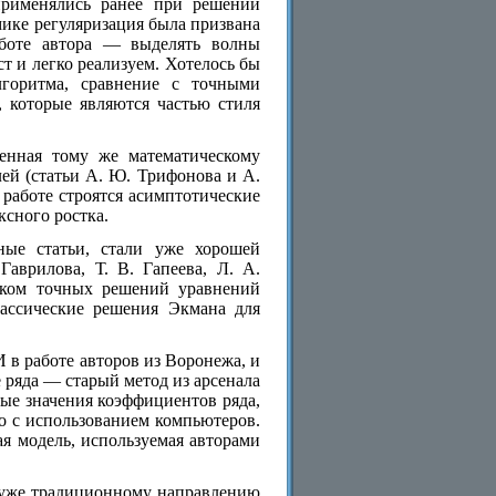
применялись ранее при решении
ике регуляризация была призвана
аботе автора — выделять волны
т и легко реализуем. Хотелось бы
лгоритма, сравнение с точными
 которые являются частью стиля
щенная тому же математическому
й (статьи А. Ю. Трифонова и А.
работе строятся асимптотические
сного ростка.
ные статьи, стали уже хорошей
Гаврилова, Т. В. Гапеева, Л. А.
ском точных решений уравнений
ассические решения Экмана для
в работе авторов из Воронежа, и
 ряда — старый метод из арсенала
ые значения коэффициентов ряда,
о с использованием компьютеров.
ая модель, используемая авторами
ь уже традиционному направлению