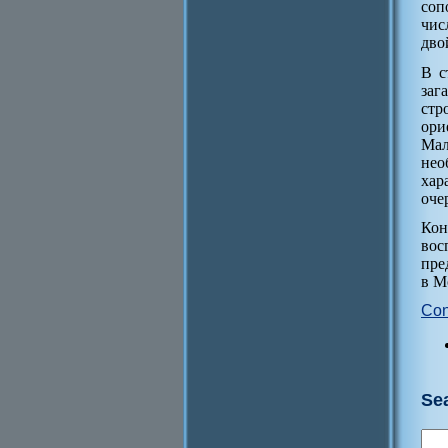
соп
чис
дво
В с
заг
стр
ори
Мал
нео
хар
оче
Кон
вос
пре
в М
Con
Se