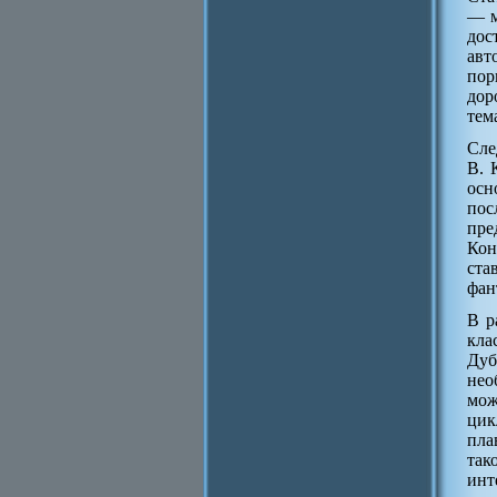
— м
дос
авт
пор
дор
тем
Сле
В. 
осн
пос
пре
Кон
ста
фан
В р
кла
Дуб
нео
мож
цик
пла
так
инт