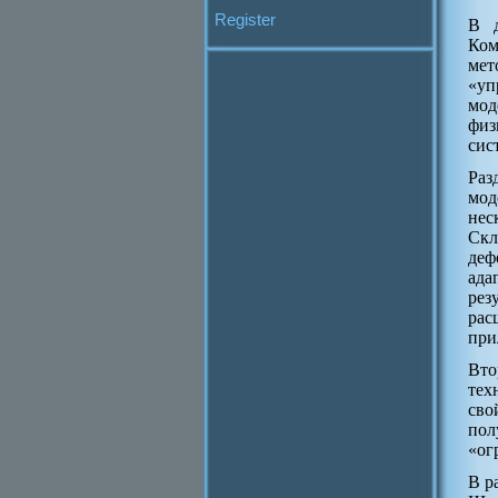
Register
В д
Ком
мет
«уп
мод
физ
сис
Раз
мод
нес
Скл
деф
ада
рез
рас
при
Вто
тех
сво
пол
«ог
В р