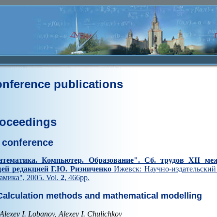
nference publications
oceedings
I conference
тематика. Компьютер. Образование". Cб. трудов XII ме
ей редакцией Г.Ю. Ризниченко
Ижевск: Научно-издательский 
амика", 2005. Vol.
2
, 466pp.
alculation methods and mathematical modelling
Alexey I. Lobanov, Alexey I. Chulichkov