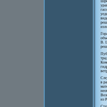
Шре
ура
гас
уед
вид
реш
изл
Гор
объ
В. 
реш
Пуб
тра
Ком
гид
вет
Сле
в р
мат
нео
Воз
из 
Ста