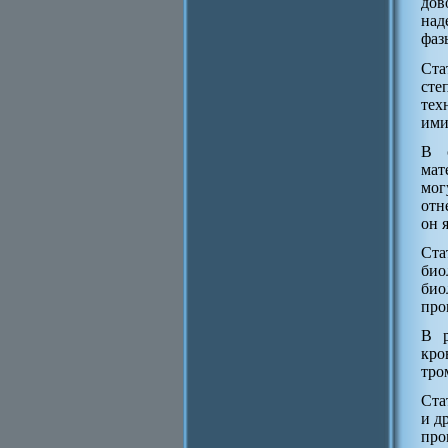
дов
над
фаз
Ста
сте
тех
ими
В с
мат
мог
отн
он 
Ста
био
био
про
В р
кр
тро
Ста
и д
про