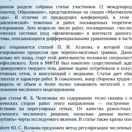
анном разделе собраны статьи участников 12 международ
пьютер, Образование», представленные на секции «Математич
оды». В отличие от предыдущих конференций, в этом 
равленческой» тематики и работ, посвященных теоретиче
елирования. Зато возросло число работ, посвященных «числ
ических системах (под «физическими» в контексте данного
темы, описывающиеся дифференциальными уравнениями в част
дел открывается статьей П. И. Агапова, в которой соде
елированию процессов при черепно-мозговых травмах. Дан
колько лет назад, старт этой деятельности положили специал
ифосовского. Хотя в МФТИ был накоплен существенный заде
ормируемого твердого тела, данные задачи потребовали и иску
птивных сеток, и консультаций с медиками. Статья дает об
ультатах и характере работ. К сожалению, жанр сборника трудов
ширить ее объем и более полно ознакомить читателей с э
ложения численного моделирования.
рая статья Ф. Б. Челнокова по содержанию тесно связана с 
нических сторон работ этого направления — построение
йствами на нерегулярных сетках. От качества разностных
ученного численного решения, насколько данные вычисл
рублять» черты исследуемого явления. В статье также кратко оп
аботе Ю. С. Волкова предложен метод регуляризации численны