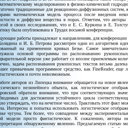
атематическому моделированию в физико-химической гидродин
таточно традиционные для реакционно-диффузионных систем, к
орами математическая модель процесса после введения нек
истости и диффузии вещества в порах. Отметим, что авторы
огой в своих исследованиях, что и Е. С. Куркина и Е. Толсту
атику была опубликована в Трудах восьмой конференции.
дующие работы принадлежат к направлениям, для конференции н
Колядина и И. Б. Петрова рассмотрен один из алгоритмов ид
ованный на применении кривых Безье. Самое замечательно
лужила основой программы по распознаванию рукописных
дварительной версии уже работает со вполне приемлемым коли
ечно, задача распознавания рукописных текстов весьма далека
вшее привычным программное средство, как FineReader, еще л
тастическим и почти невозможным.
аботе авторов из Липецка внимание обращается на новое явлен
ссического нелинейного объекта, как логистическое отобр
ровский обратили внимание, что при соответствующих значе
бходимых для достижения устойчивого цикла соответствующе
но утверждать, что на нечетное число). Трактовать этот факт м
ла. Интересна и попытка использовать логистическое отображ
вке чугуна. Тем более, что совпадение между экспериментал
ой модели просто фантастическое. К сожалению, авторы н
ерпретации обнаруженному явлению. Предлагаемую статью мож