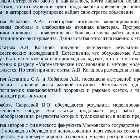
ольно интересную работу в, как казалось, почти закрытой обла
еяться, что исследование будет продолжено и доведено до полн
ы» в авторской формулировке найдет свое строгое объяснение.
тья Рыбакова А.А.с соавторами посвящена моделированию
пеням свободы в слабосвязных атомных кластерах. Прогре
ники приводит к появлению все большего числа работ, испо
тационного эксперимента. Данная статья относится именно к э
татьях А.В. Коганова получены интересные результаты
ематических исследований. Естественно, что обсуждаемые А
ут быть использованы и в прикладных задачах, но по тематике
есены к разделу «Математические исследования и методы моде
является. По этой причине статьи А.В. Коганова размещены в на
тья Астанина С.А. и Лобанова А.И. посвящена актуальной п
логии – анализу роста раковой опухоли. Обсуждается оди
логических взаимодействий здоровых и раковых клеток, а та
исходит рост опухоли.
аботе Савраевой В.О. обсуждаются результаты моделирова
овеносном сосуде. Эта статья продолжает ряд работ 
мбообразования, результаты которых публиковались в наших пр
тья авторов с физического факультета Московского государстве
р.) посвящена обсуждению использованию нерегулярных сеток 
цессов. На примере хорошо изученной модели распространени