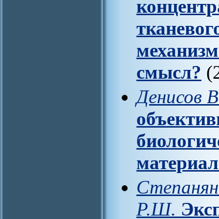
концентр
тканевог
механизм
смысл?
(2
Денисов В
объектив
биологич
материа
Степанян 
Р.Ш.
Экс