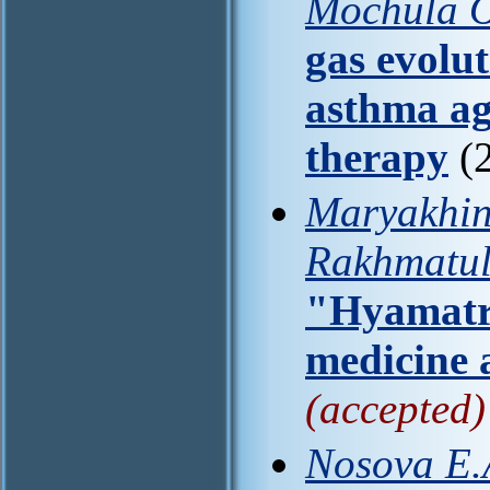
Mochula O
gas evolut
asthma ag
therapy
(2
Maryakhina
Rakhmatul
"Hyamatri
medicine 
(accepted)
Nosova E.