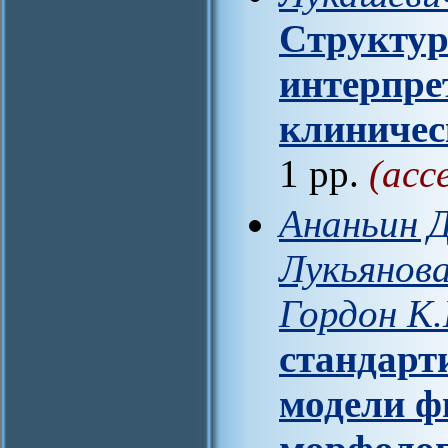
Cтруктур
интерпре
клиничес
1 pp.
(acc
Ананьин Д
Лукьянова
Гордон К.
стандарт
модели ф