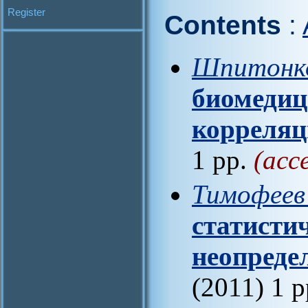
Register
Contents
:
Шпитонко
биомедиц
корреляц
1 pp.
(acc
Тимофеев
статисти
неопреде
(2011) 1 