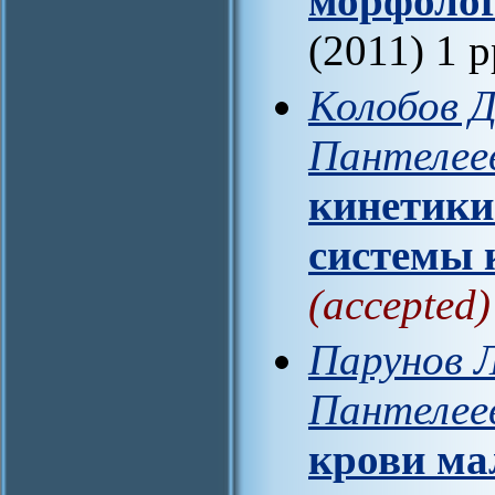
морфолог
(2011) 1 
Колобов Д
Пантелее
кинетики
системы 
(accepted)
Парунов Л
Пантелее
крови ма