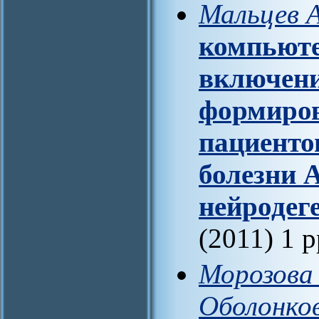
Мальцев А
компьюте
включени
формиров
пациенто
болезни 
нейродег
(2011) 1 
Морозова 
Оболонков