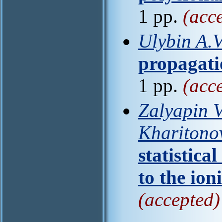
1 pp.
(acc
Ulybin A.V
propagatio
1 pp.
(acc
Zalyapin V
Kharitono
statistica
to the ion
(accepted)