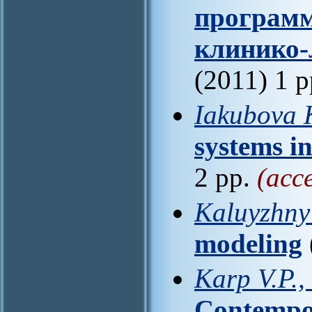
программ
клинико-
(2011) 1 
Iakubova K
systems in
2 pp.
(acc
Kaluyzhny
modeling
Karp V.P.,
Сontempor