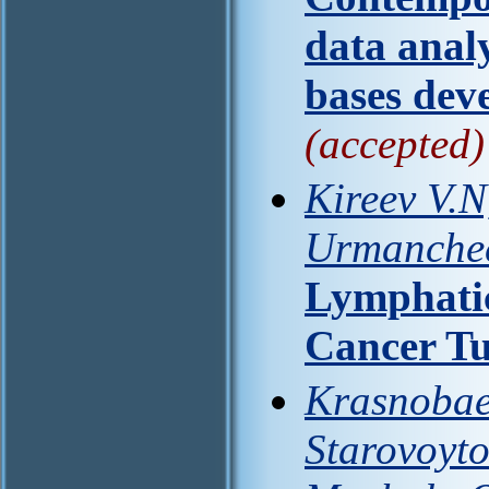
data anal
bases de
(accepted)
Kireev V.N
Urmanchee
Lymphatic
Cancer T
Krasnobaev
Starovoyto