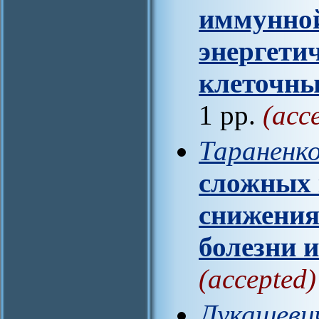
иммунной
энергети
клеточны
1 pp.
(acc
Тараненко
сложных 
снижения
болезни 
(accepted)
Лукашеви