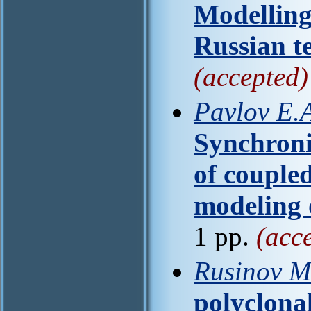
Modelling
Russian te
(accepted)
Pavlov E.A
Synchroni
of couple
modeling 
1 pp.
(acc
Rusinov M.
polyclona