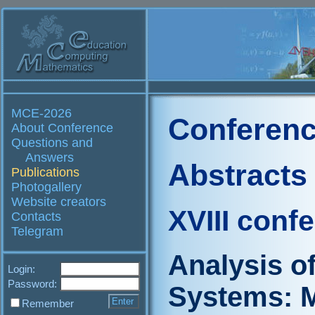
MCE-2026
Conferenc
About Conference
Questions and
Answers
Abstracts
Publications
Photogallery
Website creators
XVIII conf
Contacts
Telegram
Analysis o
Login:
Password:
Systems: M
Remember