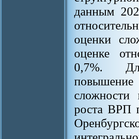
данным 202
относитель
оценки сло
оценке отн
0,7%. Дл
повышени
сложности 
роста ВРП 
Оренбург
интегральн