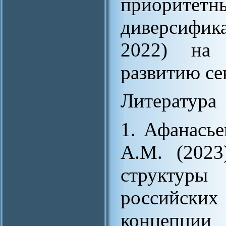
приорит
диверсифи
2022) на 
развитию се
Литература
1. Афанасье
А.М. (2023
структур
российск
концепции 