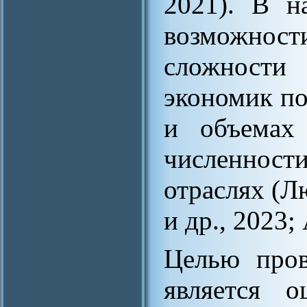
2021). В н
возможно
сложности
экономик по
и объемах 
численнос
отраслях (Л
и др., 2023;
Целью пров
является о