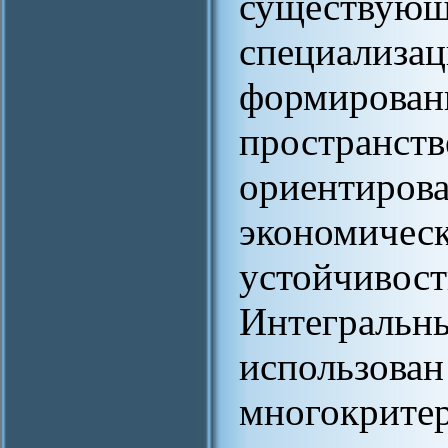
существ
специализа
формирован
простра
ориентир
экономи
устойчивос
Интеграл
использов
многокр