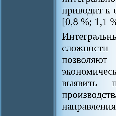
приводит к 
[0,8 %; 1,1 %
Интеграль
сложности
позволяю
экономичес
выявить п
производс
направлени