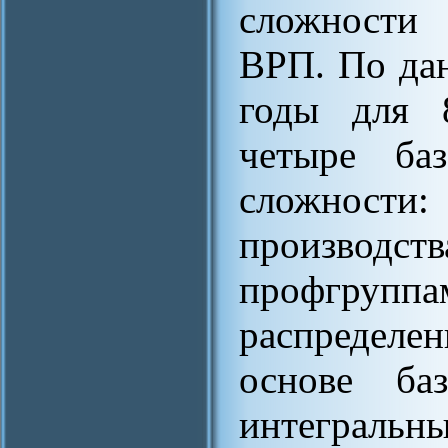
сложности 
ВРП. По дан
годы для 
четыре баз
сложности:
производс
профгруп
распределе
основе ба
интеграль