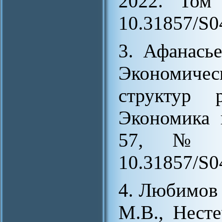
2022. Том
10.31857/S
3. Афанась
Экономичес
структур 
Экономика 
57, № 3
10.31857/S
4. Любимов 
М.В., Несте