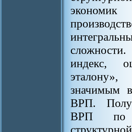
экономи
производст
интеграль
сложности.
индекс, о
эталону»,
значимым в
ВРП. Полу
ВРП по и
структурно