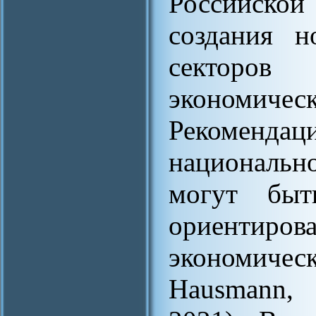
Российск
создания н
секторо
экономиче
Рекоменд
национальн
могут быт
ориентир
экономиче
Hausmann, 