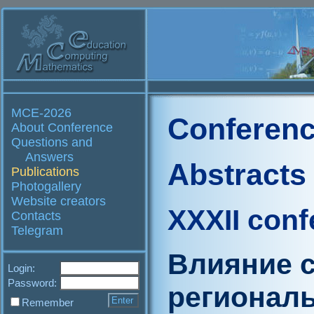
MCE-2026
Conferenc
About Conference
Questions and
Answers
Abstracts
Publications
Photogallery
Website creators
XXXII conf
Contacts
Telegram
Влияние с
Login:
Password:
регионал
Remember