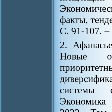
Экономичес
факты, тенде
С. 91-107. –
2. Афанась
Новые о
приорит
диверсифи
системы 
Экономика 