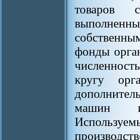
товаров со
выполне
собственн
фонды орган
численнос
кругу орг
дополните
машин и
Использ
производс