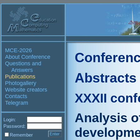
MCE-2026
Conferenc
About Conference
Questions and
Answers
Abstracts
Publications
Photogallery
Website creators
XXXII conf
Contacts
Telegram
Analysis o
Login:
Password:
developme
Remember