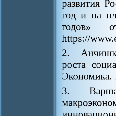
развития Р
год и на п
годов» 
https://www.
2. Анчишк
роста соци
Экономика. 
3. Варш
макроэко
инновацион