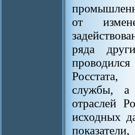
промышленн
от измен
задействова
ряда други
проводилс
Росстата,
службы, а 
отраслей Р
исходных д
показатели