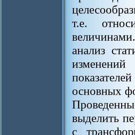
целесообра
т.е. относ
величинам
анализ ста
изменени
показателе
основных фо
Проведен
выделить пе
с трансфор