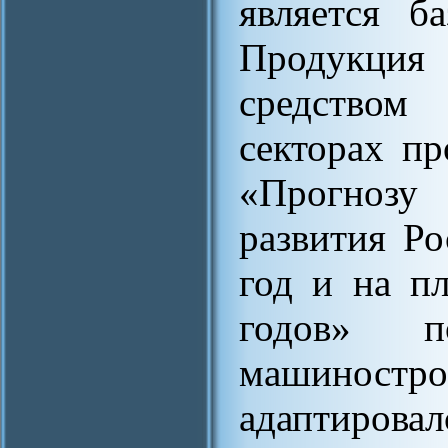
является б
Продукция
средством
секторах п
«Прогнозу 
развития Р
год и на п
годов» 
машинос
адаптирова