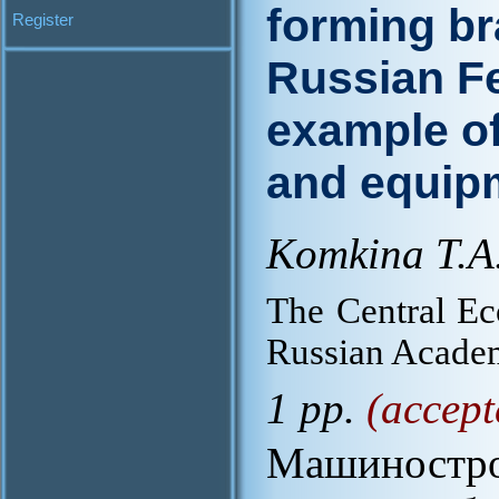
forming br
Register
Russian Fe
example of
and equip
Komkina T.A
The Central Ec
Russian Academ
1 pp.
(accept
Машиностр